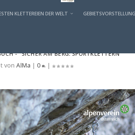
ESTEN KLETTEREIEN DER WELT
GEBIETSVORSTELLUN
UCH - "SICHER AM BERG: SPORTKLETTERN"
t von
AlMa
|
0
|