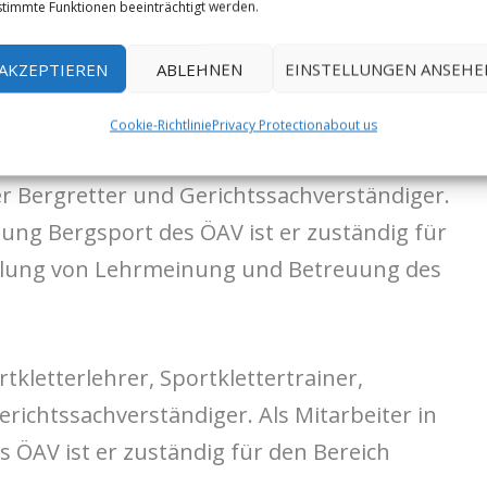
urchgehend farbig bebildert; 148 mm x 148
timmte Funktionen beeinträchtigt werden.
che Deutsch 2022 Tyrolia ISBN 978-3-7022-
AKZEPTIEREN
ABLEHNEN
EINSTELLUNGEN ANSEHE
Cookie-Richtlinie
Privacy Protection
about us
g- und Skiführer, Sportkletterlehrer,
r Bergretter und Gerichtssachverständiger.
ilung Bergsport des ÖAV ist er zuständig für
klung von Lehrmeinung und Betreuung des
rtkletterlehrer, Sportklettertrainer,
ichtssachverständiger. Als Mitarbeiter in
s ÖAV ist er zuständig für den Bereich