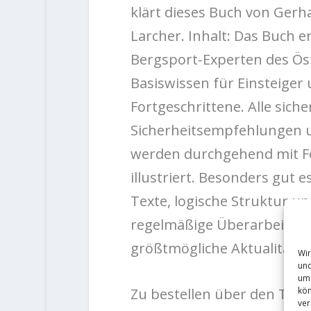
klärt dieses Buch von Ger
Larcher.
Inhalt: Das Buch e
Bergsport-Experten des Öst
Basiswissen für Einsteiger
Fortgeschrittene. Alle sich
Sicherheitsempfehlungen
werden durchgehend mit Fo
illustriert. Besonders gut e
Texte, logische Struktur u
regelmäßige Überarbeitung
größtmögliche Aktualität.
Wir
und
um 
kön
Zu bestellen über den Tyrol
ver