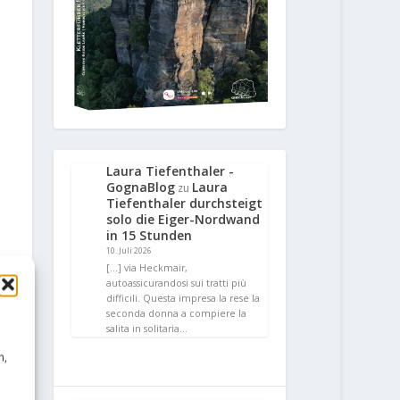
Laura Tiefenthaler -
GognaBlog
Laura
zu
Tiefenthaler durchsteigt
solo die Eiger-Nordwand
in 15 Stunden
10. Juli 2026
[…] via Heckmair,
autoassicurandosi sui tratti più
difficili. Questa impresa la rese la
seconda donna a compiere la
salita in solitaria…
n,