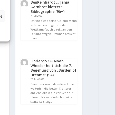
BenReinhardt
Janja
zu
Garnbret klettert
Bibliographie (9b+)
N
7. Juli 2026
Ich finde es beeindruckend, wenn
sich die Leistungen aus dem
Wettkampf auch direkt an den
Fels übertragen. Draußen braucht
man…
Florian152
Noah
zu
Wheeler holt sich die 7.
Begehung von „Burden of
Dreams“ (9A)
26. Juni 2026
Beeindruckend, dass diese Linie
weiterhin die besten Kletterer
anzieht. Allein die Versuche auf
diesem Niveau sind schon eine
starke Leistung.…