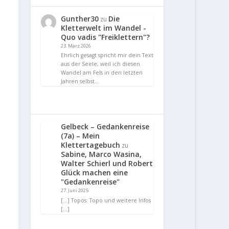
Gunther30
Die
zu
Kletterwelt im Wandel -
Quo vadis "Freiklettern"?
23. März 2026
Ehrlich gesagt spricht mir dein Text
aus der Seele, weil ich diesen
Wandel am Fels in den letzten
Jahren selbst…
Gelbeck – Gedankenreise
(7a) – Mein
Klettertagebuch
zu
Sabine, Marco Wasina,
Walter Schierl und Robert
Glück machen eine
"Gedankenreise"
27. Juni 2025
[…] Topos: Topo und weitere Infos
[…]