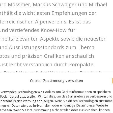
hard Mössmer, Markus Schwaiger und Michael
nthält die wichtigsten Empfehlungen der
erreichischen Alpenvereins. Es ist das
 und vertiefendes Know-How für
erheitsrelevanten Aspekte sowie die neuesten
 und Ausrüstungsstandards zum Thema
tos und präzisen Grafiken anschaulich
s ist leicht verständlich durch kompakte
nd Reduktion auf das Wesentliche. Durch die
Cookie-Zustimmung verwalten
 im Zweijahresrhythmus erhält das Buch die
 verwenden Technologien wie Cookies, um Geräteinformationen zu speichern
/oder darauf zuzugreifen. Wir tun dies, um das Surferlebnis zu verbessern und
personalisierte Werbung anzuzeigen. Wenn Sie diesen Technologien zustimme
nen wir Daten wie das Surfverhalten oder eindeutige IDs auf dieser Website
ia-Verlag als
Taschenbuch für 1
6.90 €
arbeiten. Wenn Sie Ihre Zustimmung nicht erteilen oder zurückziehen, können