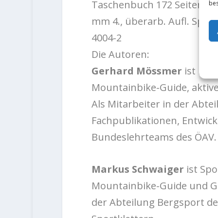
Taschenbuch 172 Seiten; d
bes
mm 4., überarb. Aufl. Spra
4004-2
Die Autoren:
Gerhard Mössmer
ist Ber
Mountainbike-Guide, aktive
Als Mitarbeiter in der Abte
Fachpublikationen, Entwic
Bundeslehrteams des ÖAV.
Markus Schwaiger
ist Spo
Mountainbike-Guide und Ger
der Abteilung Bergsport de