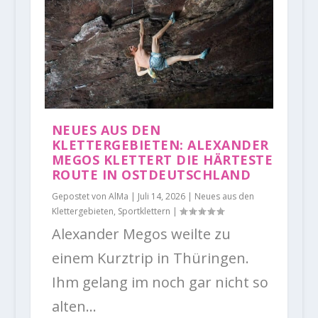
NEUES AUS DEN
KLETTERGEBIETEN: ALEXANDER
MEGOS KLETTERT DIE HÄRTESTE
ROUTE IN OSTDEUTSCHLAND
Gepostet von
AlMa
|
Juli 14, 2026
|
Neues aus den
Klettergebieten
,
Sportklettern
|
Alexander Megos weilte zu
einem Kurztrip in Thüringen.
Ihm gelang im noch gar nicht so
alten...