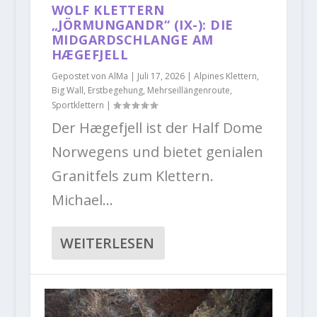
WOLF KLETTERN
„JÖRMUNGANDR“ (IX-): DIE
MIDGARDSCHLANGE AM
HÆGEFJELL
Gepostet von
AlMa
|
Juli 17, 2026
|
Alpines Klettern
,
Big Wall
,
Erstbegehung
,
Mehrseillängenroute
,
Sportklettern
|
Der Hægefjell ist der Half Dome
Norwegens und bietet genialen
Granitfels zum Klettern.
Michael...
WEITERLESEN