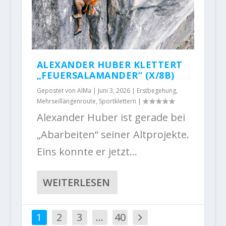
ALEXANDER HUBER KLETTERT
„FEUERSALAMANDER“ (X/8B)
Gepostet von
AlMa
|
Juni 3, 2026
|
Erstbegehung
,
Mehrseillängenroute
,
Sportklettern
|
Alexander Huber ist gerade bei
„Abarbeiten“ seiner Altprojekte.
Eins konnte er jetzt...
WEITERLESEN
1
2
3
…
40