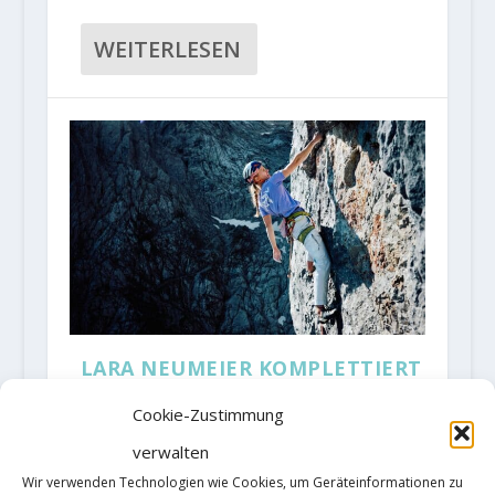
WEITERLESEN
LARA NEUMEIER KOMPLETTIERT
MIT DER BEGEHUNG „DES
KAISERS NEUE KLEIDER“ DIE
Cookie-Zustimmung
ALPINE TRILOGIE
verwalten
Gepostet von
AlMa
|
Juni 16, 2026
|
Allgemein
,
Alpines
Wir verwenden Technologien wie Cookies, um Geräteinformationen zu
Klettern
,
Frauenklettern
,
Mehrseillängenroute
,
News
,