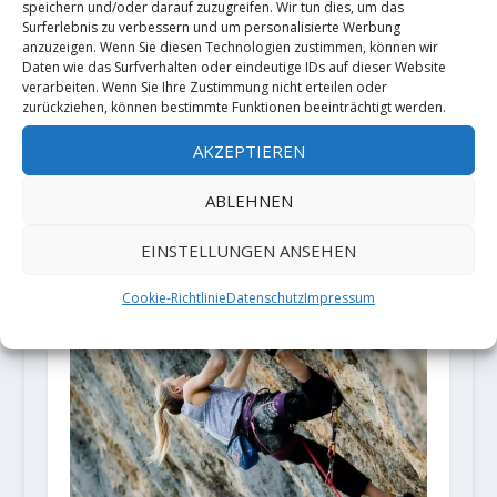
speichern und/oder darauf zuzugreifen. Wir tun dies, um das
Sportklettern
|
Surferlebnis zu verbessern und um personalisierte Werbung
anzuzeigen. Wenn Sie diesen Technologien zustimmen, können wir
Lara Neumeier hat die legendäre
Daten wie das Surfverhalten oder eindeutige IDs auf dieser Website
verarbeiten. Wenn Sie Ihre Zustimmung nicht erteilen oder
„Alpine Trilogie“ vollendet,
zurückziehen, können bestimmte Funktionen beeinträchtigt werden.
nachdem sie am Donnerstag,
AKZEPTIEREN
dem 4....
ABLEHNEN
WEITERLESEN
EINSTELLUNGEN ANSEHEN
Cookie-Richtlinie
Datenschutz
Impressum