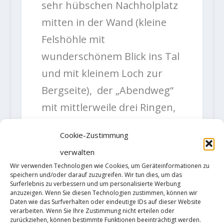
sehr hübschen Nachholplatz
mitten in der Wand (kleine
Felshöhle mit
wunderschönem Blick ins Tal
und mit kleinem Loch zur
Bergseite), der „Abendweg“
mit mittlerweile drei Ringen,
die Himmelfahrt (VIIIb) in der
Cookie-Zustimmung
Talseite und als kurzer Weg
verwalten
die „Direkte Südwand“, für
Wir verwenden Technologien wie Cookies, um Geräteinformationen zu
die man Schlingen legen
speichern und/oder darauf zuzugreifen. Wir tun dies, um das
Surferlebnis zu verbessern und um personalisierte Werbung
können muß. Für Verrückte
anzuzeigen. Wenn Sie diesen Technologien zustimmen, können wir
Daten wie das Surfverhalten oder eindeutige IDs auf dieser Website
gibt’s da noch den „Neuen
verarbeiten. Wenn Sie Ihre Zustimmung nicht erteilen oder
zurückziehen, können bestimmte Funktionen beeinträchtigt werden.