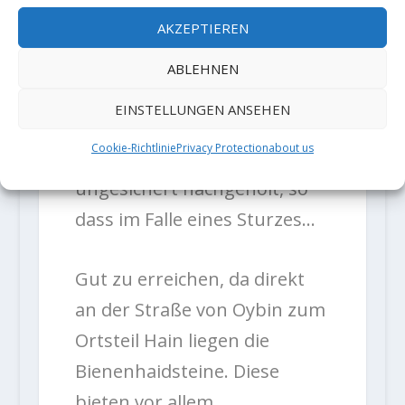
Weg“ der VIIb schwer ist und
AKZEPTIEREN
seit der Erstbegehung 1938
noch keine 100. Begehungen
ABLEHNEN
hat. Nach Aussage eines
EINSTELLUNGEN ANSEHEN
Begehers wurde in dem Weg
Cookie-Richtlinie
Privacy Protection
about us
auf einer Felszacke sitzend
ungesichert nachgeholt, so
dass im Falle eines Sturzes…
Gut zu erreichen, da direkt
an der Straße von Oybin zum
Ortsteil Hain liegen die
Bienenhaidsteine. Diese
bieten vor allem