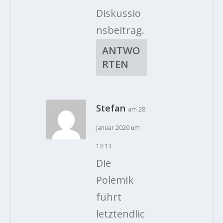
Diskussio
nsbeitrag.
ANTWO
RTEN
Stefan
am 28.
Januar 2020 um
12:13
Die
Polemik
führt
letztendlic