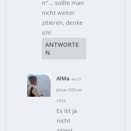
n“ … sollte man
nicht weiter
zitieren, denke
ich!
ANTWORTE
N
AlMa
am 27.
Januar 2020 um
10:34
Es ist ja
nicht
zitiert,