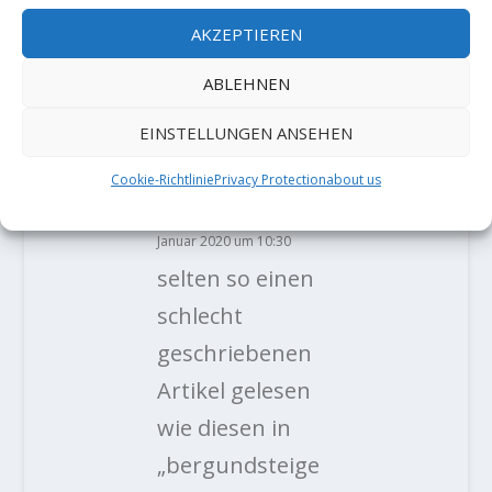
AKZEPTIEREN
12 KOMMENTARE
ABLEHNEN
EINSTELLUNGEN ANSEHEN
Wolfgang
Cookie-Richtlinie
Privacy Protection
about us
Tonninger
am 27.
Januar 2020 um 10:30
selten so einen
schlecht
geschriebenen
Artikel gelesen
wie diesen in
„bergundsteige