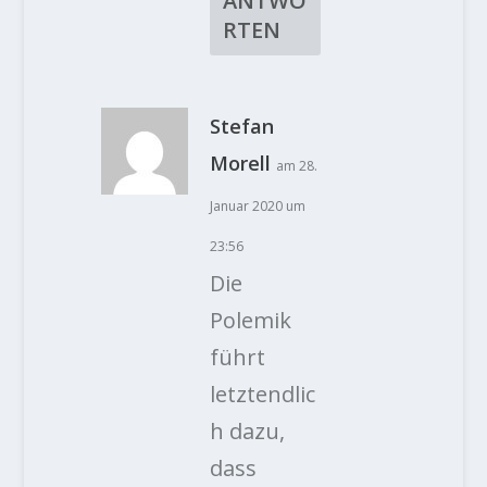
ANTWO
RTEN
Stefan
Morell
am 28.
Januar 2020 um
23:56
Die
Polemik
führt
letztendlic
h dazu,
dass