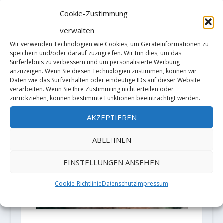
Cookie-Zustimmung
MORITZ WELT KLETTERT
EXTREMKLASSIKER „SHANGRI-
verwalten
LA“ 11-/11 (8C+) IM
Wir verwenden Technologien wie Cookies, um Geräteinformationen zu
FRANKENJURA
speichern und/oder darauf zuzugreifen. Wir tun dies, um das
Surferlebnis zu verbessern und um personalisierte Werbung
Gepostet von
Moritz Welt
|
Apr. 21, 2019
|
anzuzeigen. Wenn Sie diesen Technologien zustimmen, können wir
Sportklettern
|
Daten wie das Surfverhalten oder eindeutige IDs auf dieser Website
verarbeiten. Wenn Sie Ihre Zustimmung nicht erteilen oder
zurückziehen, können bestimmte Funktionen beeinträchtigt werden.
AKZEPTIEREN
ABLEHNEN
EINSTELLUNGEN ANSEHEN
Cookie-Richtlinie
Datenschutz
Impressum