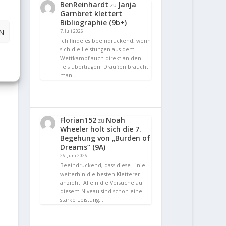
BenReinhardt
Janja
zu
Garnbret klettert
Bibliographie (9b+)
N
7. Juli 2026
Ich finde es beeindruckend, wenn
sich die Leistungen aus dem
Wettkampf auch direkt an den
Fels übertragen. Draußen braucht
man…
Florian152
Noah
zu
Wheeler holt sich die 7.
Begehung von „Burden of
Dreams“ (9A)
26. Juni 2026
Beeindruckend, dass diese Linie
weiterhin die besten Kletterer
anzieht. Allein die Versuche auf
diesem Niveau sind schon eine
starke Leistung.…