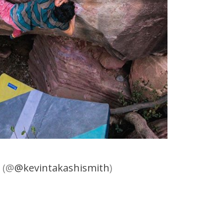
 (@
@kevintakashismith
)