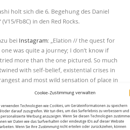
hi holt sich die 6. Begehung des Daniel
 (V15/Fb8C) in den Red Rocks.
azu bei
Instagram
: „Elation // the quest for
 one was quite a journey; I don’t know if
 tried more than the one pictured. So much
wined with self-belief, existential crises in
 strangest and most wild sensation of place in
 and physical battles but the war is finally
Cookie-Zustimmung verwalten
r for all the folks that have believed in me
 verwenden Technologien wie Cookies, um Geräteinformationen zu speichern
the best.“
/oder darauf zuzugreifen. Wir tun dies, um das Surferlebnis zu verbessern und
personalisierte Werbung anzuzeigen. Wenn Sie diesen Technologien zustimme
nen wir Daten wie das Surfverhalten oder eindeutige IDs auf dieser Website
arbeiten. Wenn Sie Ihre Zustimmung nicht erteilen oder zurückziehen, können