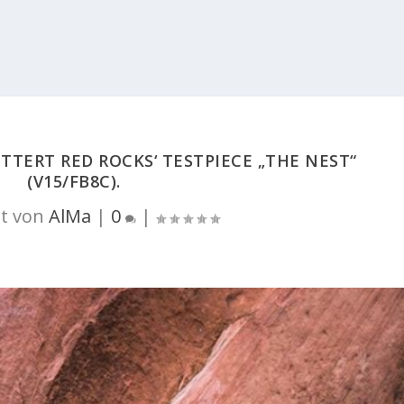
TERT RED ROCKS‘ TESTPIECE „THE NEST“
(V15/FB8C).
t von
AlMa
|
0
|