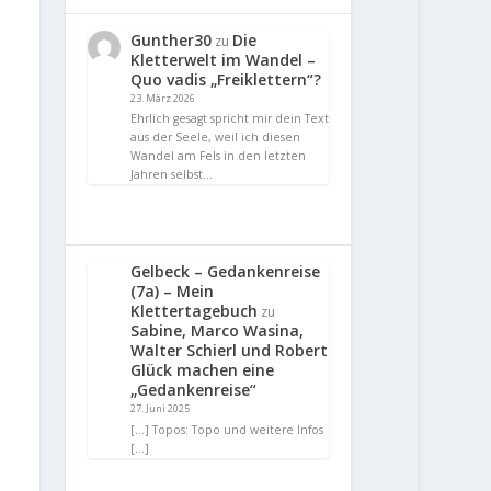
Gunther30
Die
zu
Kletterwelt im Wandel –
Quo vadis „Freiklettern“?
23. März 2026
Ehrlich gesagt spricht mir dein Text
aus der Seele, weil ich diesen
Wandel am Fels in den letzten
Jahren selbst…
Gelbeck – Gedankenreise
(7a) – Mein
Klettertagebuch
zu
Sabine, Marco Wasina,
Walter Schierl und Robert
Glück machen eine
„Gedankenreise“
27. Juni 2025
[…] Topos: Topo und weitere Infos
[…]