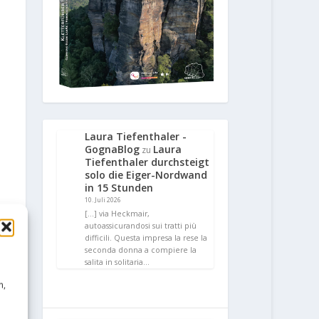
Laura Tiefenthaler -
GognaBlog
Laura
zu
Tiefenthaler durchsteigt
solo die Eiger-Nordwand
in 15 Stunden
10. Juli 2026
[…] via Heckmair,
autoassicurandosi sui tratti più
difficili. Questa impresa la rese la
seconda donna a compiere la
salita in solitaria…
n,