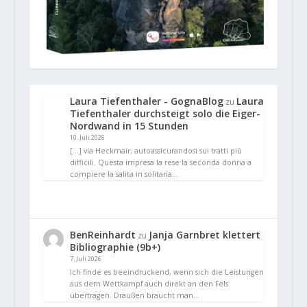
Laura Tiefenthaler - GognaBlog
Laura
zu
Tiefenthaler durchsteigt solo die Eiger-
Nordwand in 15 Stunden
10. Juli 2026
[…] via Heckmair, autoassicurandosi sui tratti più
difficili. Questa impresa la rese la seconda donna a
compiere la salita in solitaria…
BenReinhardt
Janja Garnbret klettert
zu
Bibliographie (9b+)
7. Juli 2026
Ich finde es beeindruckend, wenn sich die Leistungen
aus dem Wettkampf auch direkt an den Fels
übertragen. Draußen braucht man…