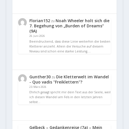
Florian152
Noah Wheeler holt sich die
zu
7. Begehung von „Burden of Dreams“
(9A)
26. Juni 2026
Beeindruckend, dass diese Linie weiterhin die besten
Kletterer anzieht. Allein die Versuche auf diesem
Niveau sind schon eine starke Leistung.…
Gunther30
Die Kletterwelt im Wandel
zu
- Quo vadis "Freiklettern"?
23. März 2026
Ehrlich gesagt spricht mir dein Text aus der Seele, weil
ich diesen Wandel am Fels in den letzten Jahren
selbst…
Gelbeck – Gedankenreise (7a) – Mein