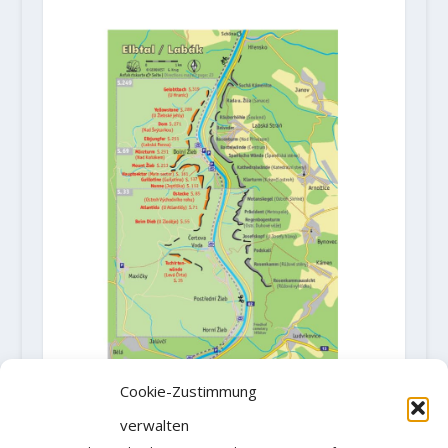
Cookie-Zustimmung
verwalten
Bestellung über:
http://geoquest-