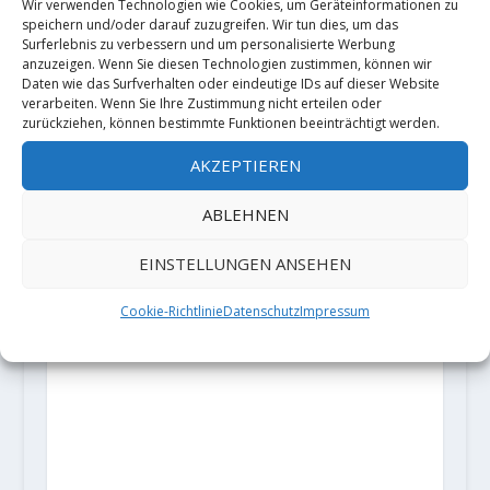
Wir verwenden Technologien wie Cookies, um Geräteinformationen zu
shop.de/Kletterfuehrer-Elbtal-
speichern und/oder darauf zuzugreifen. Wir tun dies, um das
Surferlebnis zu verbessern und um personalisierte Werbung
Labske-Udoli-2-Linke-Seite
anzuzeigen. Wenn Sie diesen Technologien zustimmen, können wir
Daten wie das Surfverhalten oder eindeutige IDs auf dieser Website
verarbeiten. Wenn Sie Ihre Zustimmung nicht erteilen oder
zurückziehen, können bestimmte Funktionen beeinträchtigt werden.
AKZEPTIEREN
ABLEHNEN
EINSTELLUNGEN ANSEHEN
Cookie-Richtlinie
Datenschutz
Impressum