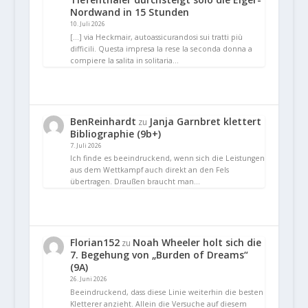
Nordwand in 15 Stunden
10. Juli 2026
[…] via Heckmair, autoassicurandosi sui tratti più
difficili. Questa impresa la rese la seconda donna a
compiere la salita in solitaria…
BenReinhardt
Janja Garnbret klettert
zu
Bibliographie (9b+)
7. Juli 2026
Ich finde es beeindruckend, wenn sich die Leistungen
aus dem Wettkampf auch direkt an den Fels
übertragen. Draußen braucht man…
Florian152
Noah Wheeler holt sich die
zu
7. Begehung von „Burden of Dreams“
(9A)
26. Juni 2026
Beeindruckend, dass diese Linie weiterhin die besten
Kletterer anzieht. Allein die Versuche auf diesem