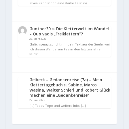
Niveau sind schon eine starke Leistung.…
Gunther30
Die Kletterwelt im Wandel
zu
– Quo vadis „Freiklettern“?
23. März 2026
Ehrlich gesagt spricht mir dein Text aus der Seele, weil
ich diesen Wandel am Fels in den letzten Jahren
selbst…
Gelbeck – Gedankenreise (7a) – Mein
Klettertagebuch
Sabine, Marco
zu
Wasina, Walter Schierl und Robert Glück
machen eine „Gedankenreise“
27. Juni 2025
[…] Topos: Topo und weitere Infos […]