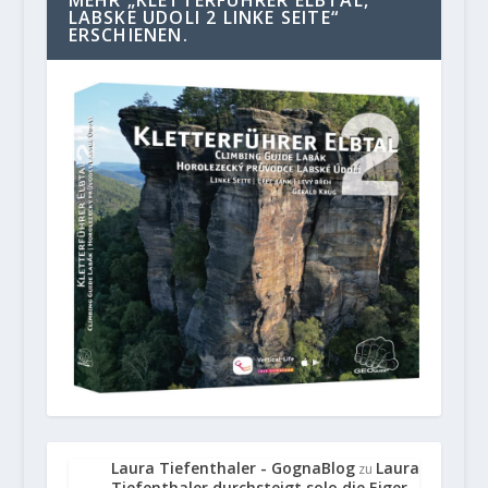
MEHR „KLETTERFÜHRER ELBTAL,
LABSKE UDOLI 2 LINKE SEITE“
ERSCHIENEN.
Laura Tiefenthaler - GognaBlog
Laura
zu
Tiefenthaler durchsteigt solo die Eiger-