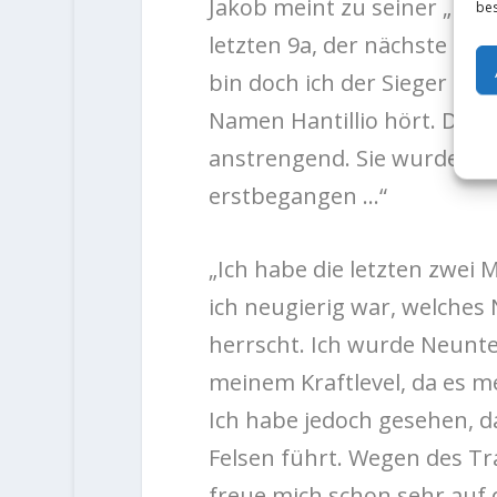
Jakob meint zu seiner „Hant
bes
letzten 9a, der nächste Str
bin doch ich der Sieger geg
Namen Hantillio hört. Die Ro
anstrengend. Sie wurde vor
erstbegangen …“
„Ich habe die letzten zwei 
ich neugierig war, welches
herrscht. Ich wurde Neunt
meinem Kraftlevel, da es me
Ich habe jedoch gesehen, 
Felsen führt. Wegen des Tra
freue mich schon sehr auf 