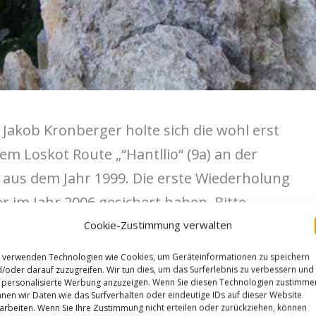
 Jakob Kronberger holte sich die wohl erst
m Loskot Route „“Hantllio“ (9a) an der
us dem Jahr 1999. Die erste Wiederholung
r im Jahr 2006 gesichert haben. Bitte
ht stimmt. Jakob weilte danach in Arco und
Cookie-Zustimmung verwalten
siker „Underground“ im Sektor „Pueblo“ in
 verwenden Technologien wie Cookies, um Geräteinformationen zu speichern
/oder darauf zuzugreifen. Wir tun dies, um das Surferlebnis zu verbessern und
viermal knapp vor dem Top.
personalisierte Werbung anzuzeigen. Wenn Sie diesen Technologien zustimme
nen wir Daten wie das Surfverhalten oder eindeutige IDs auf dieser Website
arbeiten. Wenn Sie Ihre Zustimmung nicht erteilen oder zurückziehen, können