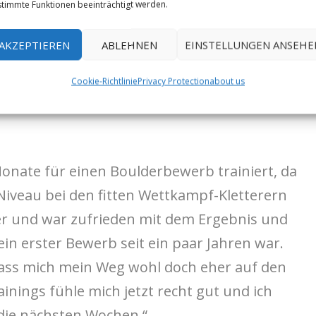
illio“-Begehung: “ Heute folgte, nach meiner
timmte Funktionen beeinträchtigt werden.
eich. Es war ein harter Kampf, aber am Ende
AKZEPTIEREN
ABLEHNEN
EINSTELLUNGEN ANSEHE
en meine bisher härteste Route, die auf den
ute ist recht kurz, steil und furchtbar
Cookie-Richtlinie
Privacy Protection
about us
 ca. 20 Jahren von Klem Loskot
Monate für einen Boulderbewerb trainiert, da
 Niveau bei den fitten Wettkampf-Kletterern
er und war zufrieden mit dem Ergebnis und
in erster Bewerb seit ein paar Jahren war.
dass mich mein Weg wohl doch eher auf den
inings fühle mich jetzt recht gut und ich
die nächsten Wochen.“