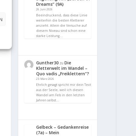
Dreams“ (9A)
26. Juni 2026
Beeindruckend, dass diese Linie
N
weiterhin die besten Kletterer
anzieht. Allein die Versuche auf
diesem Niveau sind schon eine
starke Leistung.…
Gunther30
Die
zu
Kletterwelt im Wandel –
Quo vadis „Freiklettern“?
23. März 2026
Ehrlich gesagt spricht mir dein Text
aus der Seele, weil ich diesen
Wandel am Fels in den letzten
Jahren selbst…
Gelbeck – Gedankenreise
(7a) – Mein