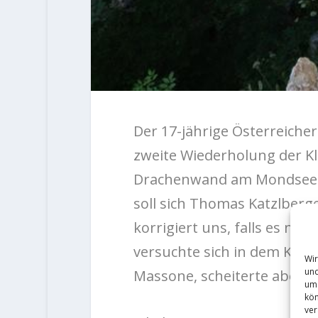
Der 17-jährige Österreicher
zweite Wiederholung der Kle
Drachenwand am Mondsee a
soll sich Thomas Katzlberge
korrigiert uns, falls es nic
versuchte sich in dem Klas
Wir
und
Massone, scheiterte aber 
um 
kön
ver