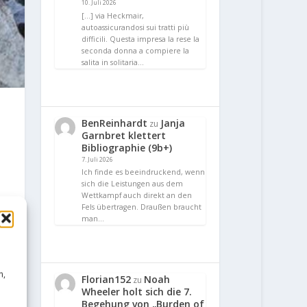
10. Juli 2026
[…] via Heckmair,
autoassicurandosi sui tratti più
difficili. Questa impresa la rese la
seconda donna a compiere la
salita in solitaria…
BenReinhardt
Janja
zu
Garnbret klettert
Bibliographie (9b+)
7. Juli 2026
Ich finde es beeindruckend, wenn
sich die Leistungen aus dem
Wettkampf auch direkt an den
Fels übertragen. Draußen braucht
man…
n,
Florian152
Noah
zu
Wheeler holt sich die 7.
Begehung von „Burden of