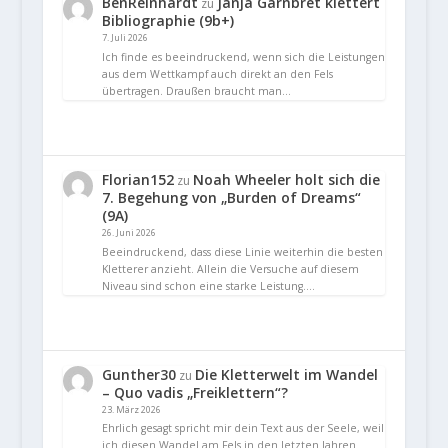
BenReinhardt
Janja Garnbret klettert
zu
Bibliographie (9b+)
7. Juli 2026
Ich finde es beeindruckend, wenn sich die Leistungen
aus dem Wettkampf auch direkt an den Fels
übertragen. Draußen braucht man…
Florian152
Noah Wheeler holt sich die
zu
7. Begehung von „Burden of Dreams“
(9A)
26. Juni 2026
Beeindruckend, dass diese Linie weiterhin die besten
Kletterer anzieht. Allein die Versuche auf diesem
Niveau sind schon eine starke Leistung.…
Gunther30
Die Kletterwelt im Wandel
zu
– Quo vadis „Freiklettern“?
23. März 2026
Ehrlich gesagt spricht mir dein Text aus der Seele, weil
ich diesen Wandel am Fels in den letzten Jahren