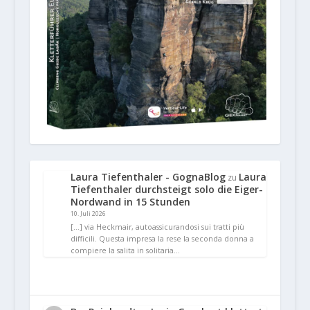
Laura Tiefenthaler - GognaBlog
Laura
zu
Tiefenthaler durchsteigt solo die Eiger-
Nordwand in 15 Stunden
10. Juli 2026
[…] via Heckmair, autoassicurandosi sui tratti più
difficili. Questa impresa la rese la seconda donna a
compiere la salita in solitaria…