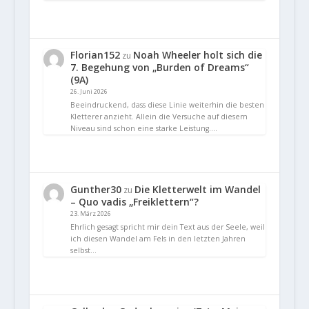
Florian152
Noah Wheeler holt sich die
zu
7. Begehung von „Burden of Dreams“
(9A)
26. Juni 2026
Beeindruckend, dass diese Linie weiterhin die besten
Kletterer anzieht. Allein die Versuche auf diesem
Niveau sind schon eine starke Leistung.…
Gunther30
Die Kletterwelt im Wandel
zu
– Quo vadis „Freiklettern“?
23. März 2026
Ehrlich gesagt spricht mir dein Text aus der Seele, weil
ich diesen Wandel am Fels in den letzten Jahren
selbst…