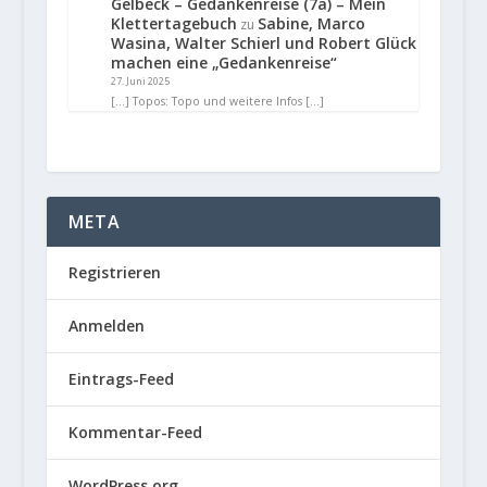
Gelbeck – Gedankenreise (7a) – Mein
Klettertagebuch
Sabine, Marco
zu
Wasina, Walter Schierl und Robert Glück
machen eine „Gedankenreise“
27. Juni 2025
[…] Topos: Topo und weitere Infos […]
META
Registrieren
Anmelden
Eintrags-Feed
Kommentar-Feed
WordPress.org