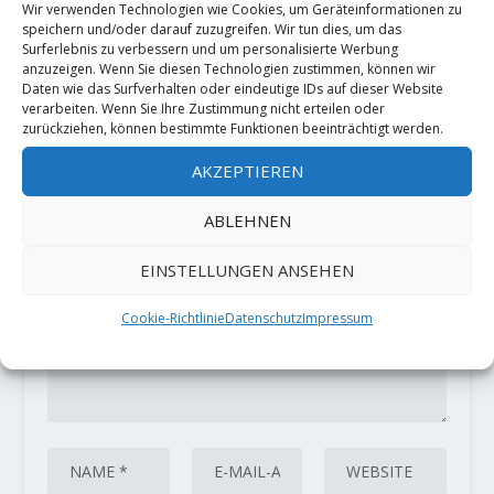
Wir verwenden Technologien wie Cookies, um Geräteinformationen zu
speichern und/oder darauf zuzugreifen. Wir tun dies, um das
Surferlebnis zu verbessern und um personalisierte Werbung
anzuzeigen. Wenn Sie diesen Technologien zustimmen, können wir
Daten wie das Surfverhalten oder eindeutige IDs auf dieser Website
HINTERLASSE EINE ANTWORT
verarbeiten. Wenn Sie Ihre Zustimmung nicht erteilen oder
Deine E-Mail-Adresse wird nicht
zurückziehen, können bestimmte Funktionen beeinträchtigt werden.
veröffentlicht.
Erforderliche Felder
AKZEPTIEREN
sind mit
*
markiert
ABLEHNEN
EINSTELLUNGEN ANSEHEN
Cookie-Richtlinie
Datenschutz
Impressum