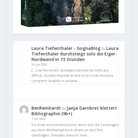
Laura Tiefenthaler - GognaBlog
Laura
zu
Tiefenthaler durchsteigt solo die Eiger-
Nordwand in 15 Stunden
10. Juli 2026
[…] via Heckmair, autoassicurandosi sui tratti più
difficili. Questa impresa la rese la seconda donna a
compiere la salita in solitaria…
BenReinhardt
Janja Garnbret klettert
zu
Bibliographie (9b+)
7. Juli 2026
Ich finde es beeindruckend, wenn sich die Leistungen
aus dem Wettkampf auch direkt an den Fels
übertragen. Draußen braucht man…