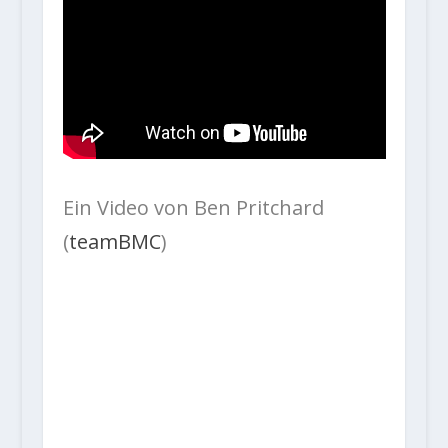
Ein Video von Ben Pritchard
(
teamBMC
)