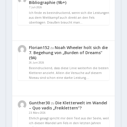
Bibliographie (9b+)
7. Juli 2026
Ich finde es beeindruckend, wenn sich die Leistungen
aus dem Wettkampf auch direkt an den Fels
übertragen. Draußen braucht man…
Florian152
Noah Wheeler holt sich die
zu
7. Begehung von „Burden of Dreams“
(9A)
26. Juni 2026
Beeindruckend, dass diese Linie weiterhin die besten
Kletterer anzieht. Allein die Versuche auf diesem
Niveau sind schon eine starke Leistung.…
Gunther30
Die Kletterwelt im Wandel
zu
– Quo vadis „Freiklettern“?
23. März 2026
Ehrlich gesagt spricht mir dein Text aus der Seele, weil
ich diesen Wandel am Fels in den letzten Jahren