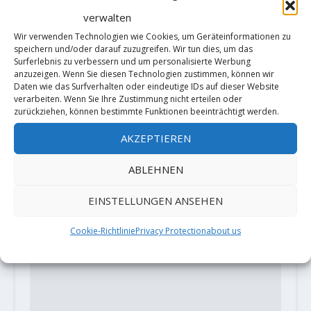
verwalten
Lawinenunglück an der
Marmolada
Wir verwenden Technologien wie Cookies, um Geräteinformationen zu
speichern und/oder darauf zuzugreifen. Wir tun dies, um das
4. Juli 2022
Surferlebnis zu verbessern und um personalisierte Werbung
anzuzeigen. Wenn Sie diesen Technologien zustimmen, können wir
Daten wie das Surfverhalten oder eindeutige IDs auf dieser Website
verarbeiten. Wenn Sie Ihre Zustimmung nicht erteilen oder
zurückziehen, können bestimmte Funktionen beeinträchtigt werden.
HINTERLASSE EINE ANTWORT
AKZEPTIEREN
Deine E-Mail-Adresse wird nicht
veröffentlicht.
Erforderliche Felder
ABLEHNEN
sind mit
*
markiert
EINSTELLUNGEN ANSEHEN
Cookie-Richtlinie
Privacy Protection
about us