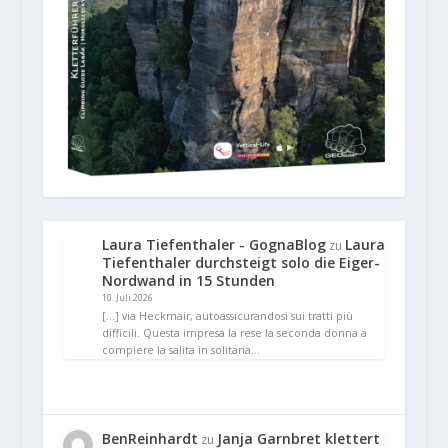
Laura Tiefenthaler - GognaBlog
Laura
zu
Tiefenthaler durchsteigt solo die Eiger-
Nordwand in 15 Stunden
10. Juli 2026
[…] via Heckmair, autoassicurandosi sui tratti più
difficili. Questa impresa la rese la seconda donna a
compiere la salita in solitaria…
BenReinhardt
Janja Garnbret klettert
zu