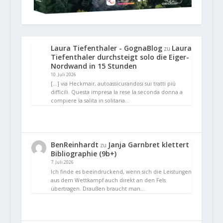
Laura Tiefenthaler - GognaBlog
Laura
zu
Tiefenthaler durchsteigt solo die Eiger-
Nordwand in 15 Stunden
10. Juli 2026
[…] via Heckmair, autoassicurandosi sui tratti più
difficili. Questa impresa la rese la seconda donna a
compiere la salita in solitaria…
BenReinhardt
Janja Garnbret klettert
zu
Bibliographie (9b+)
7. Juli 2026
Ich finde es beeindruckend, wenn sich die Leistungen
aus dem Wettkampf auch direkt an den Fels
übertragen. Draußen braucht man…