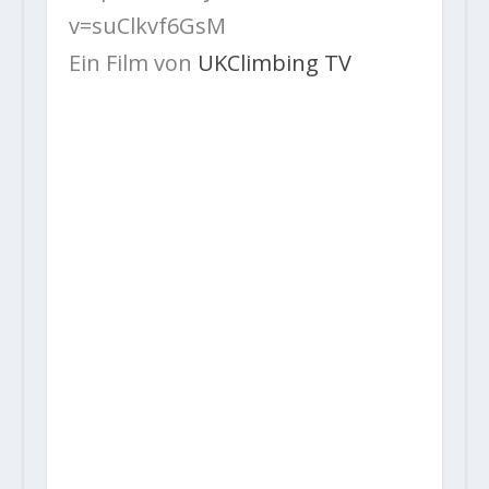
v=suClkvf6GsM
Ein Film von
UKClimbing TV