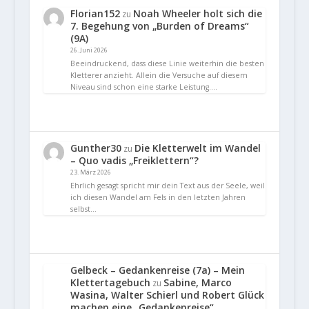
Florian152
Noah Wheeler holt sich die
zu
7. Begehung von „Burden of Dreams“
(9A)
26. Juni 2026
Beeindruckend, dass diese Linie weiterhin die besten
Kletterer anzieht. Allein die Versuche auf diesem
Niveau sind schon eine starke Leistung.…
Gunther30
Die Kletterwelt im Wandel
zu
– Quo vadis „Freiklettern“?
23. März 2026
Ehrlich gesagt spricht mir dein Text aus der Seele, weil
ich diesen Wandel am Fels in den letzten Jahren
selbst…
Gelbeck – Gedankenreise (7a) – Mein
Klettertagebuch
Sabine, Marco
zu
Wasina, Walter Schierl und Robert Glück
machen eine „Gedankenreise“