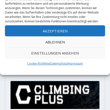
Surferlebnis zu verbessern und um personalisierte Werbung
Diese Website verwendet Akismet, um
anzuzeigen. Wenn Sie diesen Technologien zustimmen, können wir
Daten wie das Surfverhalten oder eindeutige IDs auf dieser Website
Spam zu reduzieren.
Erfahre, wie
verarbeiten. Wenn Sie Ihre Zustimmung nicht erteilen oder
zurückziehen, können bestimmte Funktionen beeinträchtigt werden.
deine Kommentardaten verarbeitet
werden.
AKZEPTIEREN
ABLEHNEN
PARTNER
EINSTELLUNGEN ANSEHEN
LOCALIZATION
Cookie-Richtlinie
Datenschutz
Impressum
Français