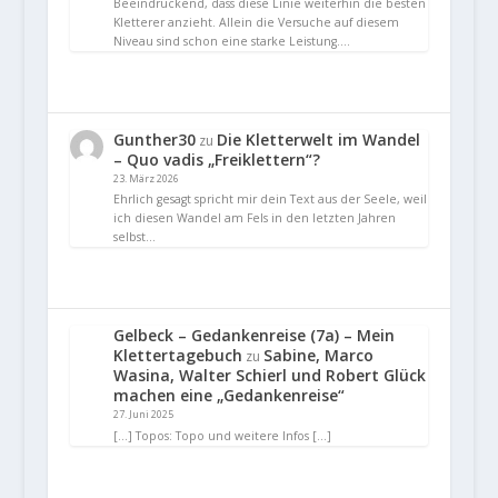
Beeindruckend, dass diese Linie weiterhin die besten
Kletterer anzieht. Allein die Versuche auf diesem
Niveau sind schon eine starke Leistung.…
Gunther30
Die Kletterwelt im Wandel
zu
– Quo vadis „Freiklettern“?
23. März 2026
Ehrlich gesagt spricht mir dein Text aus der Seele, weil
ich diesen Wandel am Fels in den letzten Jahren
selbst…
Gelbeck – Gedankenreise (7a) – Mein
Klettertagebuch
Sabine, Marco
zu
Wasina, Walter Schierl und Robert Glück
machen eine „Gedankenreise“
27. Juni 2025
[…] Topos: Topo und weitere Infos […]