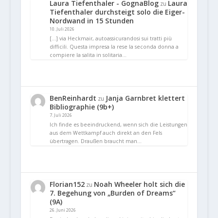
Laura Tiefenthaler - GognaBlog
Laura
zu
Tiefenthaler durchsteigt solo die Eiger-
Nordwand in 15 Stunden
10. Juli 2026
[…] via Heckmair, autoassicurandosi sui tratti più
difficili. Questa impresa la rese la seconda donna a
compiere la salita in solitaria…
BenReinhardt
Janja Garnbret klettert
zu
Bibliographie (9b+)
7. Juli 2026
Ich finde es beeindruckend, wenn sich die Leistungen
aus dem Wettkampf auch direkt an den Fels
übertragen. Draußen braucht man…
Florian152
Noah Wheeler holt sich die
zu
7. Begehung von „Burden of Dreams“
(9A)
26. Juni 2026