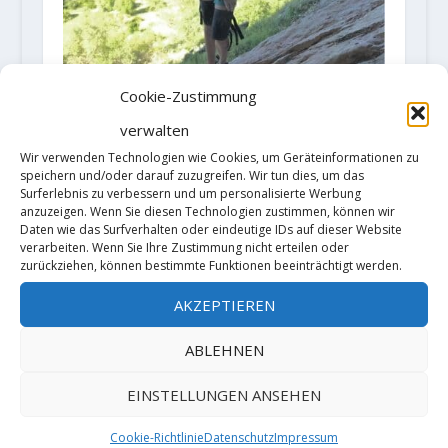
Cookie-Zustimmung
Anak Verhoeven klettert „La
Planta de Shiva“ [9b]
verwalten
17. Mai 2024
Wir verwenden Technologien wie Cookies, um Geräteinformationen zu
speichern und/oder darauf zuzugreifen. Wir tun dies, um das
Surferlebnis zu verbessern und um personalisierte Werbung
anzuzeigen. Wenn Sie diesen Technologien zustimmen, können wir
Daten wie das Surfverhalten oder eindeutige IDs auf dieser Website
verarbeiten. Wenn Sie Ihre Zustimmung nicht erteilen oder
zurückziehen, können bestimmte Funktionen beeinträchtigt werden.
AKZEPTIEREN
ABLEHNEN
EINSTELLUNGEN ANSEHEN
Tradroute von der „Alpinfabrik“
Martin Feistl und Silvan Metz
Cookie-Richtlinie
Datenschutz
Impressum