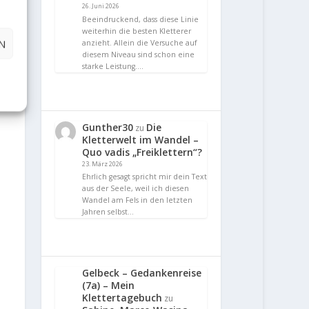
26. Juni 2026
Beeindruckend, dass diese Linie
weiterhin die besten Kletterer
N
anzieht. Allein die Versuche auf
diesem Niveau sind schon eine
starke Leistung.…
Gunther30
Die
zu
Kletterwelt im Wandel –
Quo vadis „Freiklettern“?
23. März 2026
Ehrlich gesagt spricht mir dein Text
aus der Seele, weil ich diesen
Wandel am Fels in den letzten
Jahren selbst…
Gelbeck – Gedankenreise
(7a) – Mein
Klettertagebuch
zu