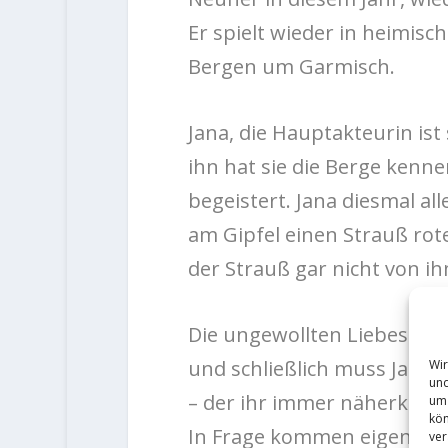
Er spielt wieder in heimisc
Bergen um Garmisch.
Jana, die Hauptakteurin ist
ihn hat sie die Berge kenne
begeistert. Jana diesmal al
am Gipfel einen Strauß rote
der Strauß gar nicht von 
Die ungewollten Liebesbew
und schließlich muss Jana 
Wir
und
– der ihr immer näherkomm
um 
kön
In Frage kommen eigentlich
ver