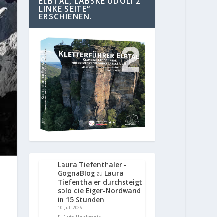
ELBTAL, LABSKE UDOLI 2
LINKE SEITE“
ERSCHIENEN.
Laura Tiefenthaler -
GognaBlog
Laura
zu
Tiefenthaler durchsteigt
solo die Eiger-Nordwand
in 15 Stunden
10. Juli 2026