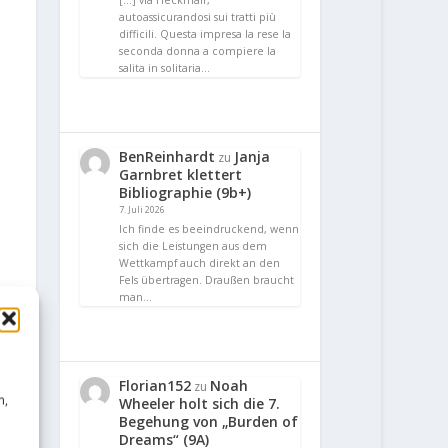
[…] via Heckmair,
autoassicurandosi sui tratti più
difficili. Questa impresa la rese la
seconda donna a compiere la
salita in solitaria…
BenReinhardt
Janja
zu
Garnbret klettert
Bibliographie (9b+)
7. Juli 2026
Ich finde es beeindruckend, wenn
sich die Leistungen aus dem
Wettkampf auch direkt an den
Fels übertragen. Draußen braucht
man…
Florian152
Noah
zu
n,
Wheeler holt sich die 7.
Begehung von „Burden of
Dreams“ (9A)