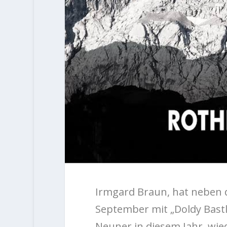
Irmgard Braun, hat neben d
September mit „Doldy Bastle
Neuner in diesem Jahr, wied