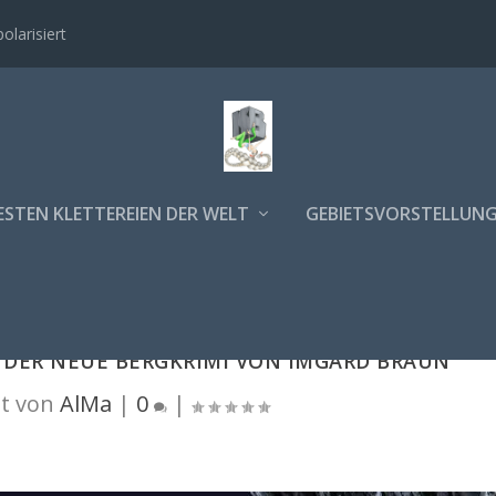
polarisiert
ESTEN KLETTEREIEN DER WELT
GEBIETSVORSTELLUN
: DER NEUE BERGKRIMI VON IMGARD BRAUN
t von
AlMa
|
0
|