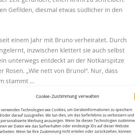
hen Gefilden, diesmal etwas südlicher in den
 seit einem Jahr mit Bruno verheiratet. Durch
ngelernt, inzwischen klettert sie auch selbst
lein unterwegs entdeckt an der Notkarspitze
r Rosen. „Wie nett von Bruno!“. Nur, dass
ihm stammt …
Cookie-Zustimmung verwalten
eise nehmen zu, es folgen Mails und Anrufe,
erkennen: Sie hat einen heimlichen Verehrer
 verwenden Technologien wie Cookies, um Geräteinformationen zu speichern
/oder darauf zuzugreifen. Wir tun dies, um das Surferlebnis zu verbessern und
t, zur Bedrohung wird. Wer könnte es sein?
personalisierte Werbung anzuzeigen. Wenn Sie diesen Technologien zustimme
nen wir Daten wie das Surfverhalten oder eindeutige IDs auf dieser Website
 nur ihre Kletterfreunde – aber wer von
arbeiten. Wenn Sie Ihre Zustimmung nicht erteilen oder zurückziehen, können