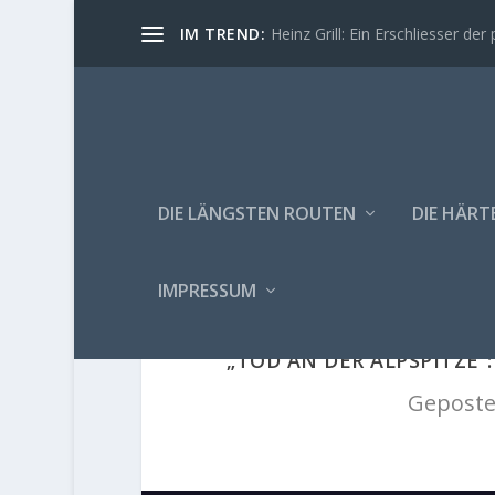
IM TREND:
Heinz Grill: Ein Erschliesser der 
DIE LÄNGSTEN ROUTEN
DIE HÄRT
IMPRESSUM
„TOD AN DER ALPSPITZE“
Geposte