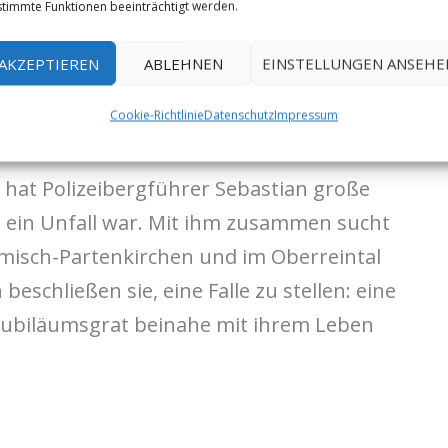
timmte Funktionen beeinträchtigt werden.
o wird indessen immer eifersüchtiger …
AKZEPTIEREN
ABLEHNEN
EINSTELLUNGEN ANSEHE
spitz-Ferrata geschieht etwas Schreckliches,
Cookie-Richtlinie
Datenschutz
Impressum
 hat Polizeibergführer Sebastian große
 ein Unfall war. Mit ihm zusammen sucht
misch-Partenkirchen und im Oberreintal
beschließen sie, eine Falle zu stellen: eine
 Jubiläumsgrat beinahe mit ihrem Leben