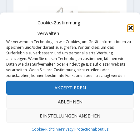
Cookie-Zustimmung
verwalten
Wir verwenden Technologien wie Cookies, um Geräteinformationen zu
speichern und/oder darauf zuzugreifen. Wir tun dies, um das
Surferlebnis zu verbessern und um personalisierte Werbung
anzuzeigen. Wenn Sie diesen Technologien zustimmen, können wir
Freiwilliger Rückruf des Ocún
Daten wie das Surfverhalten oder eindeutige IDs auf dieser Website
Klettersteig Set Via ferrata Torq 2
verarbeiten. Wenn Sie Ihre Zustimmung nicht erteilen oder
zurückziehen, können bestimmte Funktionen beeinträchtigt werden.
14. März 2019
AKZEPTIEREN
ABLEHNEN
HINTERLASSE EINE ANTWORT
Deine E-Mail-Adresse wird nicht
EINSTELLUNGEN ANSEHEN
veröffentlicht.
Erforderliche Felder
sind mit
*
markiert
Cookie-Richtlinie
Privacy Protection
about us