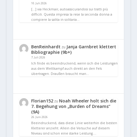
10. Juli 2026
[…] via Heckmair, autoassicurandosi sui tratti più
difficili. Questa impresa la rese la seconda donna a
compiere la salita in solitaria…
BenReinhardt
Janja Garnbret klettert
zu
Bibliographie (9b+)
7. Juli 2026
Ich finde es beeindruckend, wenn sich die Leistungen
aus dem Wettkampf auch direkt an den Fels
übertragen. Draußen braucht man…
Florian152
Noah Wheeler holt sich die
zu
7. Begehung von „Burden of Dreams“
(9A)
26. Juni 2026
Beeindruckend, dass diese Linie weiterhin die besten
Kletterer anzieht. Allein die Versuche auf diesem
Niveau sind schon eine starke Leistung.…