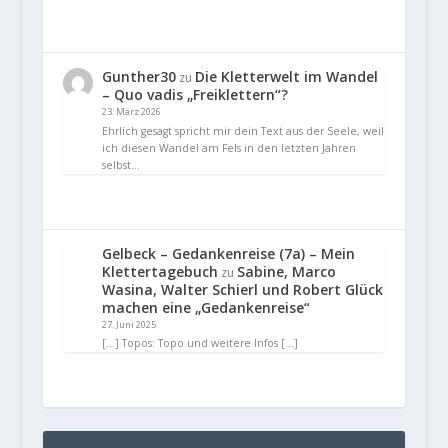
Gunther30
Die Kletterwelt im Wandel
zu
– Quo vadis „Freiklettern“?
23. März 2026
Ehrlich gesagt spricht mir dein Text aus der Seele, weil
ich diesen Wandel am Fels in den letzten Jahren
selbst…
Gelbeck – Gedankenreise (7a) – Mein
Klettertagebuch
Sabine, Marco
zu
Wasina, Walter Schierl und Robert Glück
machen eine „Gedankenreise“
27. Juni 2025
[…] Topos: Topo und weitere Infos […]