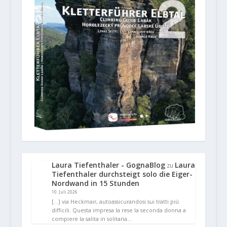
Laura Tiefenthaler - GognaBlog
Laura
zu
Tiefenthaler durchsteigt solo die Eiger-
Nordwand in 15 Stunden
10. Juli 2026
[…] via Heckmair, autoassicurandosi sui tratti più
difficili. Questa impresa la rese la seconda donna a
compiere la salita in solitaria…