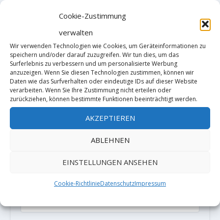
Cookie-Zustimmung
verwalten
Wir verwenden Technologien wie Cookies, um Geräteinformationen zu
speichern und/oder darauf zuzugreifen. Wir tun dies, um das
Surferlebnis zu verbessern und um personalisierte Werbung
anzuzeigen. Wenn Sie diesen Technologien zustimmen, können wir
Daten wie das Surfverhalten oder eindeutige IDs auf dieser Website
verarbeiten. Wenn Sie Ihre Zustimmung nicht erteilen oder
zurückziehen, können bestimmte Funktionen beeinträchtigt werden.
AKZEPTIEREN
Diese Website verwendet Akismet, um
Spam zu reduzieren.
Erfahre, wie
ABLEHNEN
deine Kommentardaten verarbeitet
EINSTELLUNGEN ANSEHEN
werden.
Cookie-Richtlinie
Datenschutz
Impressum
PARTNER