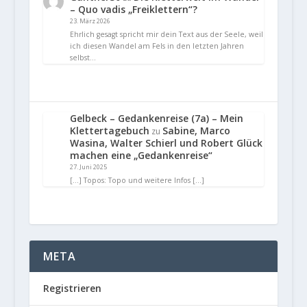
– Quo vadis „Freiklettern“?
23. März 2026
Ehrlich gesagt spricht mir dein Text aus der Seele, weil
ich diesen Wandel am Fels in den letzten Jahren
selbst…
Gelbeck – Gedankenreise (7a) – Mein
Klettertagebuch
Sabine, Marco
zu
Wasina, Walter Schierl und Robert Glück
machen eine „Gedankenreise“
27. Juni 2025
[…] Topos: Topo und weitere Infos […]
META
Registrieren