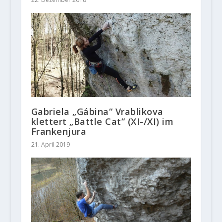
Gabriela „Gábina“ Vrablikova
klettert „Battle Cat“ (XI-/XI) im
Frankenjura
21. April 2019