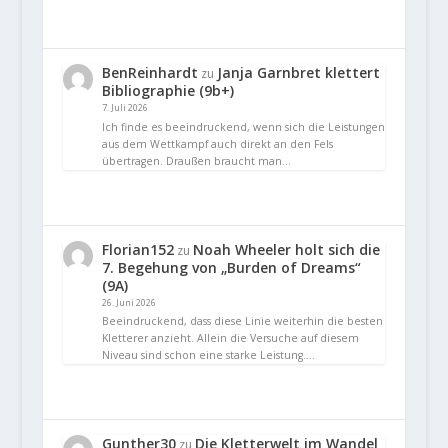
BenReinhardt
Janja Garnbret klettert
zu
Bibliographie (9b+)
7. Juli 2026
Ich finde es beeindruckend, wenn sich die Leistungen
aus dem Wettkampf auch direkt an den Fels
übertragen. Draußen braucht man…
Florian152
Noah Wheeler holt sich die
zu
7. Begehung von „Burden of Dreams“
(9A)
26. Juni 2026
Beeindruckend, dass diese Linie weiterhin die besten
Kletterer anzieht. Allein die Versuche auf diesem
Niveau sind schon eine starke Leistung.…
Gunther30
Die Kletterwelt im Wandel
zu