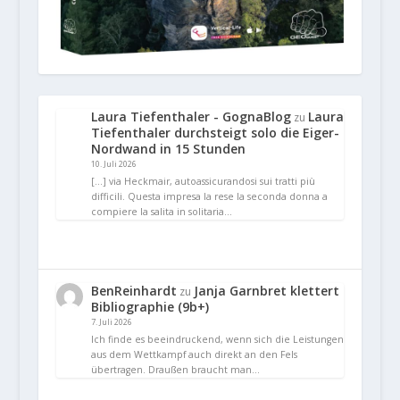
Laura Tiefenthaler - GognaBlog
Laura
zu
Tiefenthaler durchsteigt solo die Eiger-
Nordwand in 15 Stunden
10. Juli 2026
[…] via Heckmair, autoassicurandosi sui tratti più
difficili. Questa impresa la rese la seconda donna a
compiere la salita in solitaria…
BenReinhardt
Janja Garnbret klettert
zu
Bibliographie (9b+)
7. Juli 2026
Ich finde es beeindruckend, wenn sich die Leistungen
aus dem Wettkampf auch direkt an den Fels
übertragen. Draußen braucht man…