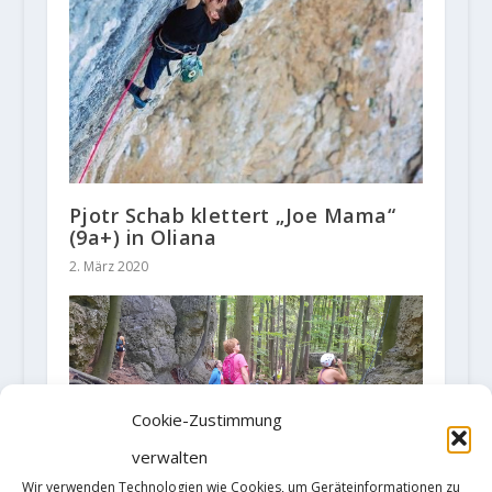
Pjotr Schab klettert „Joe Mama“
(9a+) in Oliana
2. März 2020
Cookie-Zustimmung
verwalten
Auswüchse des Kletterns und
Wir verwenden Technologien wie Cookies, um Geräteinformationen zu