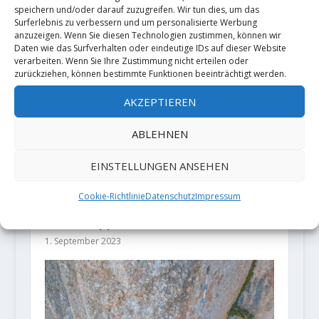
Boulderns als Trendsportart?
speichern und/oder darauf zuzugreifen. Wir tun dies, um das
Surferlebnis zu verbessern und um personalisierte Werbung
29. Juli 2020
anzuzeigen. Wenn Sie diesen Technologien zustimmen, können wir
Daten wie das Surfverhalten oder eindeutige IDs auf dieser Website
verarbeiten. Wenn Sie Ihre Zustimmung nicht erteilen oder
zurückziehen, können bestimmte Funktionen beeinträchtigt werden.
AKZEPTIEREN
ABLEHNEN
EINSTELLUNGEN ANSEHEN
Cookie-Richtlinie
Datenschutz
Impressum
Sechs Tipps fürs Klettern 50+
1. September 2023