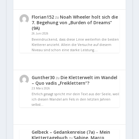
Florian152
Noah Wheeler holt sich die
zu
7. Begehung von „Burden of Dreams“
(9A)
26. Juni 2026
Beeindruckend, dass diese Linie weiterhin die besten
Kletterer anzieht. Allein die Versuche auf diesem
Niveau sind schon eine starke Leistung.…
Gunther30
Die Kletterwelt im Wandel
zu
– Quo vadis „Freiklettern“?
23. März 2026
Ehrlich gesagt spricht mir dein Text aus der Seele, weil
ich diesen Wandel am Fels in den letzten Jahren
selbst…
Gelbeck – Gedankenreise (7a) – Mein
Klettertagebuch
Sabine, Marco
zu