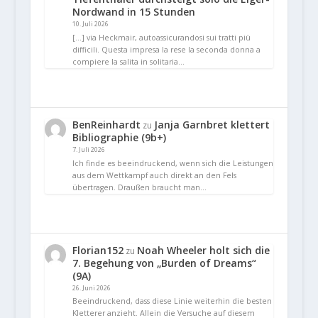
Nordwand in 15 Stunden
10. Juli 2026
[…] via Heckmair, autoassicurandosi sui tratti più
difficili. Questa impresa la rese la seconda donna a
compiere la salita in solitaria…
BenReinhardt
Janja Garnbret klettert
zu
Bibliographie (9b+)
7. Juli 2026
Ich finde es beeindruckend, wenn sich die Leistungen
aus dem Wettkampf auch direkt an den Fels
übertragen. Draußen braucht man…
Florian152
Noah Wheeler holt sich die
zu
7. Begehung von „Burden of Dreams“
(9A)
26. Juni 2026
Beeindruckend, dass diese Linie weiterhin die besten
Kletterer anzieht. Allein die Versuche auf diesem