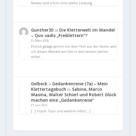
Niveau sind schon eine starke Leistung.…
Gunther30
Die Kletterwelt im Wandel
zu
– Quo vadis „Freiklettern“?
23. März 2026
Ehrlich gesagt spricht mir dein Text aus der Seele, weil
ich diesen Wandel am Fels in den letzten Jahren
selbst…
Gelbeck – Gedankenreise (7a) – Mein
Klettertagebuch
Sabine, Marco
zu
Wasina, Walter Schierl und Robert Glück
machen eine „Gedankenreise“
27. Juni 2025
[…] Topos: Topo und weitere Infos […]