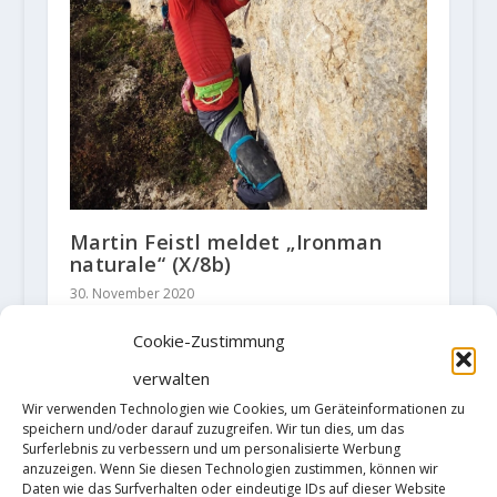
Martin Feistl meldet „Ironman
naturale“ (X/8b)
30. November 2020
Cookie-Zustimmung
verwalten
HINTERLASSE EINE ANTWORT
Wir verwenden Technologien wie Cookies, um Geräteinformationen zu
speichern und/oder darauf zuzugreifen. Wir tun dies, um das
Deine E-Mail-Adresse wird nicht
Surferlebnis zu verbessern und um personalisierte Werbung
veröffentlicht.
Erforderliche Felder
anzuzeigen. Wenn Sie diesen Technologien zustimmen, können wir
sind mit
*
markiert
Daten wie das Surfverhalten oder eindeutige IDs auf dieser Website