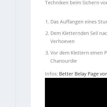
Techniken beim Sichern vor
Das Auffangen eines Stu
Dem Kletternden Seil nac
Verhoeven
Vor dem Klettern einen P
Chanourdie
Infos:
Better Belay Page von