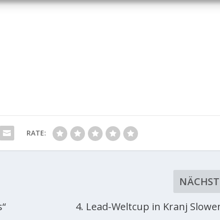
RATE:
NÄCHST
s“
4. Lead-Weltcup in Kranj Slowe