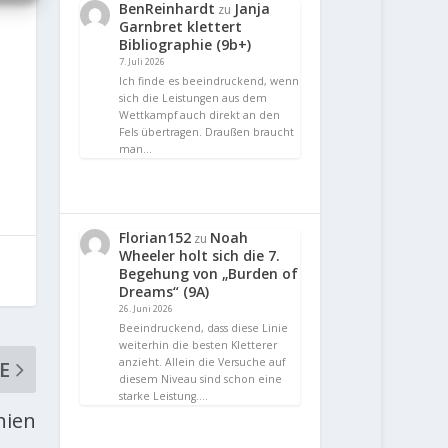
BenReinhardt
Janja
zu
Garnbret klettert
Bibliographie (9b+)
7. Juli 2026
Ich finde es beeindruckend, wenn
sich die Leistungen aus dem
Wettkampf auch direkt an den
Fels übertragen. Draußen braucht
man…
Florian152
Noah
zu
Wheeler holt sich die 7.
Begehung von „Burden of
Dreams“ (9A)
26. Juni 2026
Beeindruckend, dass diese Linie
weiterhin die besten Kletterer
anzieht. Allein die Versuche auf
E
diesem Niveau sind schon eine
starke Leistung.…
nien