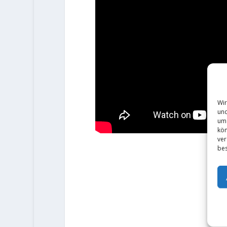
Wir
und
um 
kön
ver
bes