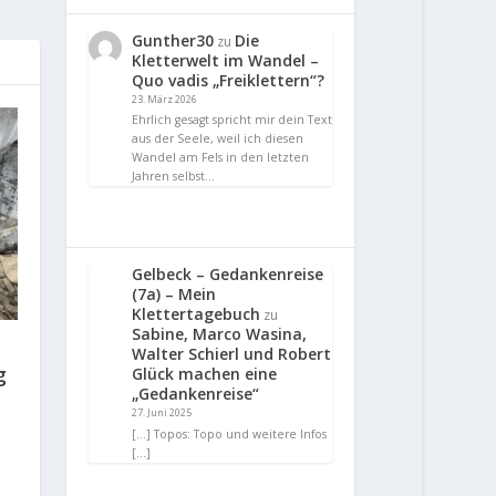
Gunther30
Die
zu
Kletterwelt im Wandel –
Quo vadis „Freiklettern“?
23. März 2026
Ehrlich gesagt spricht mir dein Text
aus der Seele, weil ich diesen
Wandel am Fels in den letzten
Jahren selbst…
Gelbeck – Gedankenreise
(7a) – Mein
Klettertagebuch
zu
Sabine, Marco Wasina,
Walter Schierl und Robert
g
Glück machen eine
„Gedankenreise“
27. Juni 2025
[…] Topos: Topo und weitere Infos
[…]