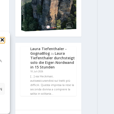
Laura Tiefenthaler -
GognaBlog
Laura
zu
Tiefenthaler durchsteigt
n,
solo die Eiger-Nordwand
in 15 Stunden
10. Juli 2026
[…] via Heckmair,
autoassicurandosi sui tratti più
difficili. Questa impresa la rese la
N
seconda donna a compiere la
salita in solitaria…