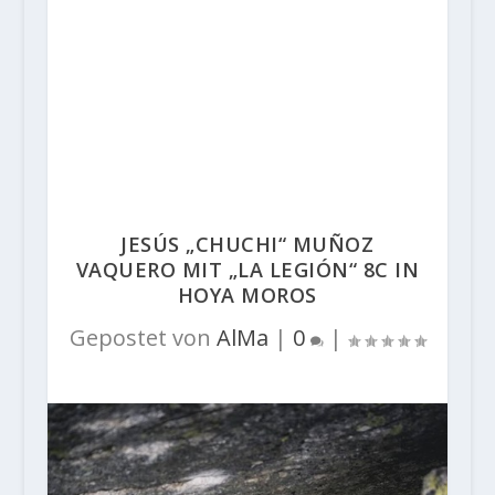
JESÚS „CHUCHI“ MUÑOZ
VAQUERO MIT „LA LEGIÓN“ 8C IN
HOYA MOROS
Gepostet von
AlMa
|
0
|