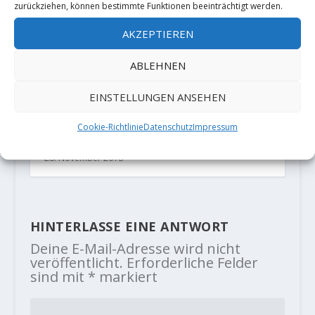
zurückziehen, können bestimmte Funktionen beeinträchtigt werden.
AKZEPTIEREN
ABLEHNEN
EINSTELLUNGEN ANSEHEN
Video: Shawn Raboutou erschliesst
mit „Off the wagon low“ den wohl
Cookie-Richtlinie
Datenschutz
Impressum
schwersten Boulder der Schweiz
28. November 2018
HINTERLASSE EINE ANTWORT
Deine E-Mail-Adresse wird nicht
veröffentlicht.
Erforderliche Felder
sind mit
*
markiert