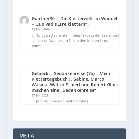
Gunther30
Die Kletterwelt im Wandel
zu
– Quo vadis „Freiklettern“?
23. März 2026
Ehrlich gesagt spricht mir dein Text aus der Seele, weil
ich diesen Wandel am Fels in den letzten Jahren
selbst…
Gelbeck – Gedankenreise (7a) – Mein
Klettertagebuch
Sabine, Marco
zu
Wasina, Walter Schierl und Robert Glück
machen eine „Gedankenreise“
27. Juni 2025
[…] Topos: Topo und weitere Infos […]
META