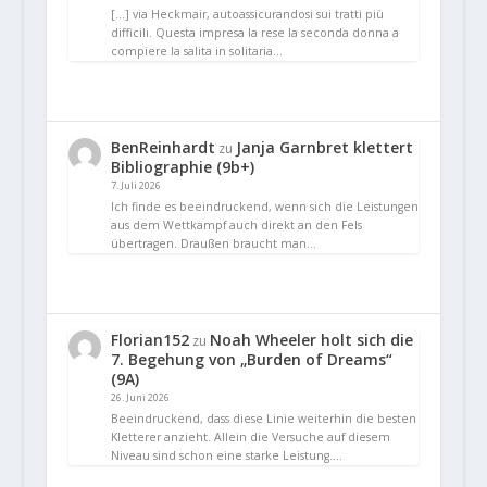
[…] via Heckmair, autoassicurandosi sui tratti più
difficili. Questa impresa la rese la seconda donna a
compiere la salita in solitaria…
BenReinhardt
Janja Garnbret klettert
zu
Bibliographie (9b+)
7. Juli 2026
Ich finde es beeindruckend, wenn sich die Leistungen
aus dem Wettkampf auch direkt an den Fels
übertragen. Draußen braucht man…
Florian152
Noah Wheeler holt sich die
zu
7. Begehung von „Burden of Dreams“
(9A)
26. Juni 2026
Beeindruckend, dass diese Linie weiterhin die besten
Kletterer anzieht. Allein die Versuche auf diesem
Niveau sind schon eine starke Leistung.…