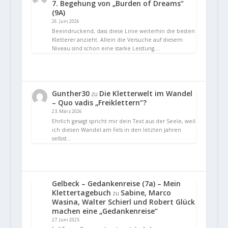
7. Begehung von „Burden of Dreams“
(9A)
26. Juni 2026
Beeindruckend, dass diese Linie weiterhin die besten
Kletterer anzieht. Allein die Versuche auf diesem
Niveau sind schon eine starke Leistung.…
Gunther30
Die Kletterwelt im Wandel
zu
– Quo vadis „Freiklettern“?
23. März 2026
Ehrlich gesagt spricht mir dein Text aus der Seele, weil
ich diesen Wandel am Fels in den letzten Jahren
selbst…
Gelbeck – Gedankenreise (7a) – Mein
Klettertagebuch
Sabine, Marco
zu
Wasina, Walter Schierl und Robert Glück
machen eine „Gedankenreise“
27. Juni 2025