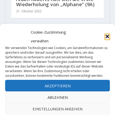
Wiederholung von „Alphane“ (9A)
21. Oktober 2022
Cookie-Zustimmung
TRACKBACKS/PINGBACKS
verwalten
Wir verwenden Technologien wie Cookies, um Geräteinformationen zu
Dorothea "Doro" Karalus meldet
speichern und/oder darauf zuzugreifen. Wir tun dies, um das
Surferlebnis zu verbessern und um personalisierte Werbung
"Santoku" 8B - Der Kletterblock
-
anzuzeigen. Wenn Sie diesen Technologien zustimmen, können wir
[…] Boulder dieses Grades klettern.
Daten wie das Surfverhalten oder eindeutige IDs auf dieser Website
verarbeiten. Wenn Sie Ihre Zustimmung nicht erteilen oder
Erst im November letzten Jahres
zurückziehen, können bestimmte Funktionen beeinträchtigt werden.
konnte sie im selben Gebiet
AKZEPTIEREN
„Wirbeljet“ 8B klettern. Der
ABLEHNEN
Boulder…
EINSTELLUNGEN ANSEHEN
HINTERLASSE EINE ANTWORT