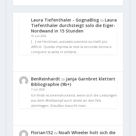
Laura Tiefenthaler - GognaBlog
Laura
zu
Tiefenthaler durchsteigt solo die Eiger-
Nordwand in 15 Stunden
10. Juli 2026
[…] via Heckmair, autoassicurandosi sui tratti più
difficili. Questa impresa la rese la seconda donna a
compiere la salita in solitaria…
BenReinhardt
Janja Garnbret klettert
zu
Bibliographie (9b+)
7. Juli 2026
Ich finde es beeindruckend, wenn sich die Leistungen
aus dem Wettkampf auch direkt an den Fels
übertragen. Draußen braucht man…
Florian152
Noah Wheeler holt sich die
zu