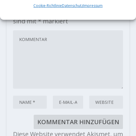
Cookie-Richtlinie
Datenschutz
Impressum
Deine E-Mail-Adresse wird nicht
veröffentlicht.
Erforderliche Felder
sind mit
*
markiert
Diese Website verwendet Akismet, um