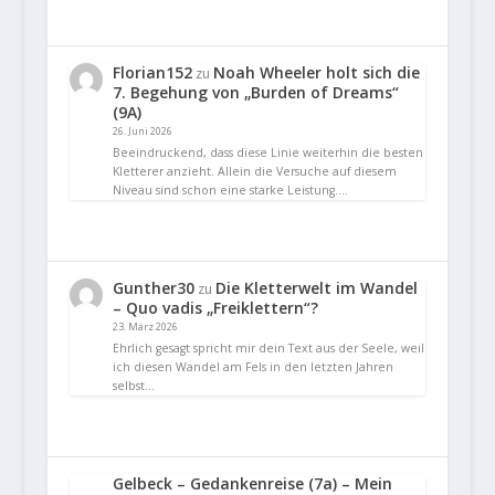
Florian152
Noah Wheeler holt sich die
zu
7. Begehung von „Burden of Dreams“
(9A)
26. Juni 2026
Beeindruckend, dass diese Linie weiterhin die besten
Kletterer anzieht. Allein die Versuche auf diesem
Niveau sind schon eine starke Leistung.…
Gunther30
Die Kletterwelt im Wandel
zu
– Quo vadis „Freiklettern“?
23. März 2026
Ehrlich gesagt spricht mir dein Text aus der Seele, weil
ich diesen Wandel am Fels in den letzten Jahren
selbst…
Gelbeck – Gedankenreise (7a) – Mein