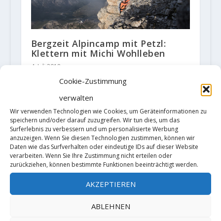
Bergzeit Alpincamp mit Petzl:
Klettern mit Michi Wohlleben
4. Juli 2018
Cookie-Zustimmung
verwalten
Wir verwenden Technologien wie Cookies, um Geräteinformationen zu
speichern und/oder darauf zuzugreifen. Wir tun dies, um das
Surferlebnis zu verbessern und um personalisierte Werbung
anzuzeigen. Wenn Sie diesen Technologien zustimmen, können wir
Daten wie das Surfverhalten oder eindeutige IDs auf dieser Website
verarbeiten. Wenn Sie Ihre Zustimmung nicht erteilen oder
zurückziehen, können bestimmte Funktionen beeinträchtigt werden.
5-Gipfel-Gewinnspiel: Mit Bergzeit
AKZEPTIEREN
und Salewa zum Klettern an die
Drei Zinnen
ABLEHNEN
10. Mai 2019