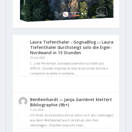
Laura Tiefenthaler - GognaBlog
Laura
zu
Tiefenthaler durchsteigt solo die Eiger-
Nordwand in 15 Stunden
10. Juli 2026
[…] via Heckmair, autoassicurandosi sui tratti più
difficili. Questa impresa la rese la seconda donna a
compiere la salita in solitaria…
BenReinhardt
Janja Garnbret klettert
zu
Bibliographie (9b+)
7. Juli 2026
Ich finde es beeindruckend, wenn sich die Leistungen
aus dem Wettkampf auch direkt an den Fels
übertragen. Draußen braucht man…