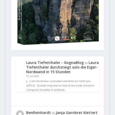
Laura Tiefenthaler - GognaBlog
Laura
zu
Tiefenthaler durchsteigt solo die Eiger-
Nordwand in 15 Stunden
10. Juli 2026
[…] via Heckmair, autoassicurandosi sui tratti più
difficili. Questa impresa la rese la seconda donna a
compiere la salita in solitaria…
BenReinhardt
Janja Garnbret klettert
zu