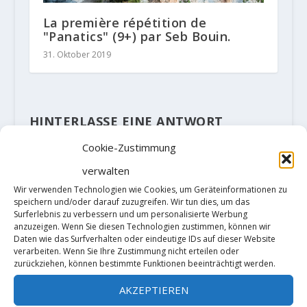
La première répétition de
"Panatics" (9+) par Seb Bouin.
31. Oktober 2019
HINTERLASSE EINE ANTWORT
Deine E-Mail-Adresse wird nicht
Cookie-Zustimmung
veröffentlicht.
Erforderliche Felder
sind mit
*
markiert
verwalten
Wir verwenden Technologien wie Cookies, um Geräteinformationen zu
speichern und/oder darauf zuzugreifen. Wir tun dies, um das
Surferlebnis zu verbessern und um personalisierte Werbung
anzuzeigen. Wenn Sie diesen Technologien zustimmen, können wir
Daten wie das Surfverhalten oder eindeutige IDs auf dieser Website
verarbeiten. Wenn Sie Ihre Zustimmung nicht erteilen oder
zurückziehen, können bestimmte Funktionen beeinträchtigt werden.
AKZEPTIEREN