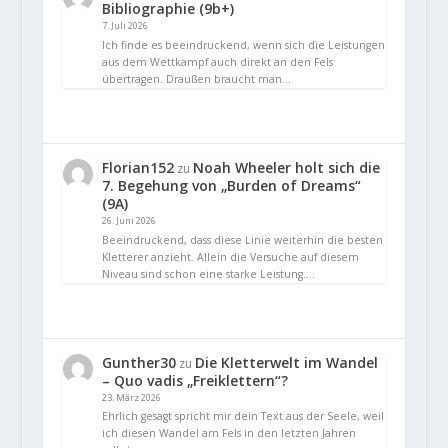
Bibliographie (9b+)
7. Juli 2026
Ich finde es beeindruckend, wenn sich die Leistungen
aus dem Wettkampf auch direkt an den Fels
übertragen. Draußen braucht man…
Florian152
Noah Wheeler holt sich die
zu
7. Begehung von „Burden of Dreams“
(9A)
26. Juni 2026
Beeindruckend, dass diese Linie weiterhin die besten
Kletterer anzieht. Allein die Versuche auf diesem
Niveau sind schon eine starke Leistung.…
Gunther30
Die Kletterwelt im Wandel
zu
– Quo vadis „Freiklettern“?
23. März 2026
Ehrlich gesagt spricht mir dein Text aus der Seele, weil
ich diesen Wandel am Fels in den letzten Jahren