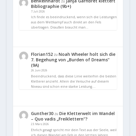
BenReinhardt
Janja Garnbret klettert
zu
Bibliographie (9b+)
7. Juli 2026
Ich finde es beeindruckend, wenn sich die Leistungen
aus dem Wettkampf auch direkt an den Fels
übertragen. Draußen braucht man…
Florian152
Noah Wheeler holt sich die
zu
7. Begehung von „Burden of Dreams“
(9A)
26. Juni 2026
Beeindruckend, dass diese Linie weiterhin die besten
Kletterer anzieht. Allein die Versuche auf diesem
Niveau sind schon eine starke Leistung.…
Gunther30
Die Kletterwelt im Wandel
zu
– Quo vadis „Freiklettern“?
23. März 2026
Ehrlich gesagt spricht mir dein Text aus der Seele, weil
ich diesen Wandel am Fels in den letzten Jahren