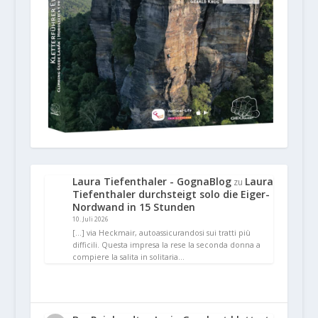
Laura Tiefenthaler - GognaBlog
Laura
zu
Tiefenthaler durchsteigt solo die Eiger-
Nordwand in 15 Stunden
10. Juli 2026
[…] via Heckmair, autoassicurandosi sui tratti più
difficili. Questa impresa la rese la seconda donna a
compiere la salita in solitaria…