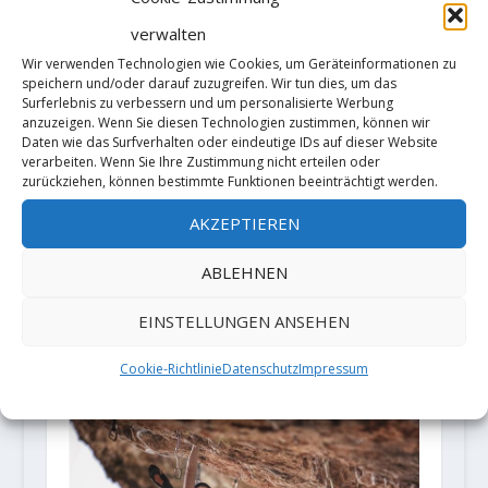
Climbing Expedition in Valle de la
verwalten
Plata, Palena Province, Northern
Patagonia, Chile
Wir verwenden Technologien wie Cookies, um Geräteinformationen zu
speichern und/oder darauf zuzugreifen. Wir tun dies, um das
1. April 2020
Surferlebnis zu verbessern und um personalisierte Werbung
anzuzeigen. Wenn Sie diesen Technologien zustimmen, können wir
Daten wie das Surfverhalten oder eindeutige IDs auf dieser Website
verarbeiten. Wenn Sie Ihre Zustimmung nicht erteilen oder
zurückziehen, können bestimmte Funktionen beeinträchtigt werden.
AKZEPTIEREN
ABLEHNEN
EINSTELLUNGEN ANSEHEN
5-Gipfel-Gewinnspiel: Mit Bergzeit
und Millet auf den Mont Blanc
Cookie-Richtlinie
Datenschutz
Impressum
25. Juni 2019