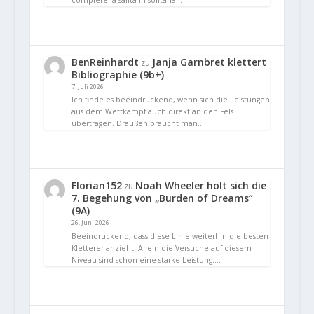
BenReinhardt
Janja Garnbret klettert
zu
Bibliographie (9b+)
7. Juli 2026
Ich finde es beeindruckend, wenn sich die Leistungen
aus dem Wettkampf auch direkt an den Fels
übertragen. Draußen braucht man…
Florian152
Noah Wheeler holt sich die
zu
7. Begehung von „Burden of Dreams“
(9A)
26. Juni 2026
Beeindruckend, dass diese Linie weiterhin die besten
Kletterer anzieht. Allein die Versuche auf diesem
Niveau sind schon eine starke Leistung.…