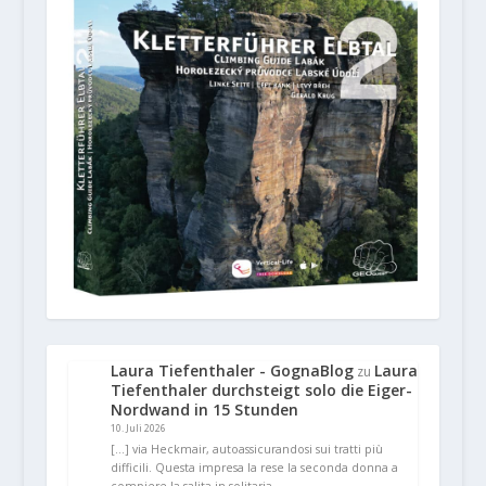
Laura Tiefenthaler - GognaBlog
Laura
zu
Tiefenthaler durchsteigt solo die Eiger-
Nordwand in 15 Stunden
10. Juli 2026
[…] via Heckmair, autoassicurandosi sui tratti più
difficili. Questa impresa la rese la seconda donna a
compiere la salita in solitaria…