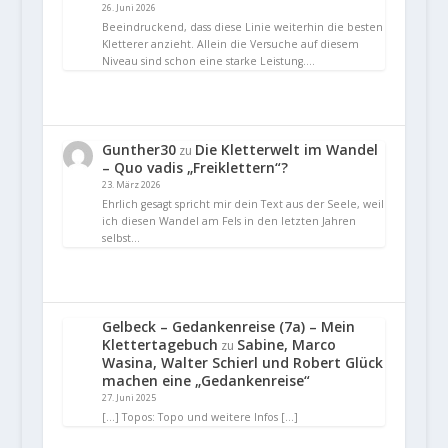
26. Juni 2026
Beeindruckend, dass diese Linie weiterhin die besten
Kletterer anzieht. Allein die Versuche auf diesem
Niveau sind schon eine starke Leistung.…
Gunther30
Die Kletterwelt im Wandel
zu
– Quo vadis „Freiklettern“?
23. März 2026
Ehrlich gesagt spricht mir dein Text aus der Seele, weil
ich diesen Wandel am Fels in den letzten Jahren
selbst…
Gelbeck – Gedankenreise (7a) – Mein
Klettertagebuch
Sabine, Marco
zu
Wasina, Walter Schierl und Robert Glück
machen eine „Gedankenreise“
27. Juni 2025
[…] Topos: Topo und weitere Infos […]