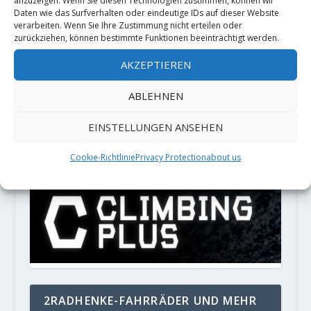
anzuzeigen. Wenn Sie diesen Technologien zustimmen, können wir
Daten wie das Surfverhalten oder eindeutige IDs auf dieser Website
deine Kommentardaten verarbeitet
verarbeiten. Wenn Sie Ihre Zustimmung nicht erteilen oder
zurückziehen, können bestimmte Funktionen beeinträchtigt werden.
werden.
AKZEPTIEREN
PARTNER
ABLEHNEN
LOCALIZATION
EINSTELLUNGEN ANSEHEN
Français
Cookie-Richtlinie
Privacy Protection
about us
2RADHENKE-FAHRRÄDER UND MEHR