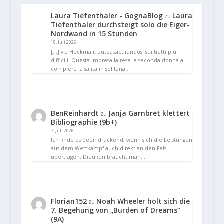
Laura Tiefenthaler - GognaBlog
Laura
zu
Tiefenthaler durchsteigt solo die Eiger-
Nordwand in 15 Stunden
10. Juli 2026
[…] via Heckmair, autoassicurandosi sui tratti più
difficili. Questa impresa la rese la seconda donna a
compiere la salita in solitaria…
BenReinhardt
Janja Garnbret klettert
zu
Bibliographie (9b+)
7. Juli 2026
Ich finde es beeindruckend, wenn sich die Leistungen
aus dem Wettkampf auch direkt an den Fels
übertragen. Draußen braucht man…
Florian152
Noah Wheeler holt sich die
zu
7. Begehung von „Burden of Dreams“
(9A)