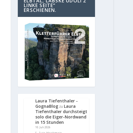
ELBTAL, LABSKE UDOLI 2
LINKE SEITE“
ERSCHIENEN.
Laura Tiefenthaler -
GognaBlog
Laura
zu
Tiefenthaler durchsteigt
solo die Eiger-Nordwand
in 15 Stunden
10. Juli 2026