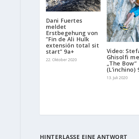
Dani Fuertes
meldet
Erstbegehung von
”Fin de Ali Hulk
extensión total sit
Video: Ste
start” 9a+
Ghisolfi m
22. Oktober 2020
„The Bow“
(L’inchino)
13. Juli 2020
HINTERLASSE EINE ANTWORT