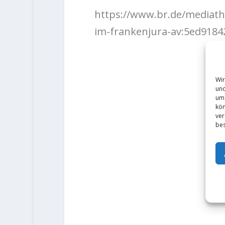
https://www.br.de/mediath
im-frankenjura-av:5ed918
Wir
und
um 
kön
ver
bes