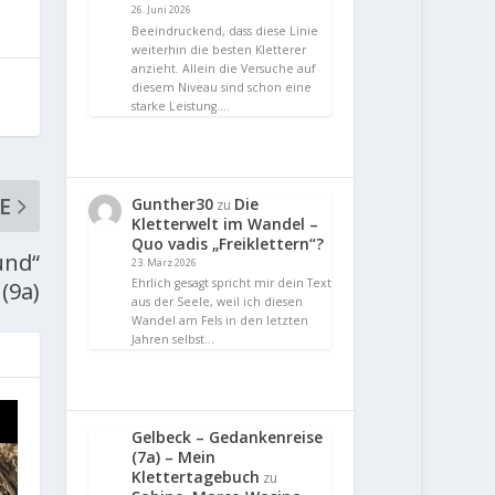
26. Juni 2026
Beeindruckend, dass diese Linie
weiterhin die besten Kletterer
anzieht. Allein die Versuche auf
diesem Niveau sind schon eine
starke Leistung.…
E
Gunther30
Die
zu
Kletterwelt im Wandel –
Quo vadis „Freiklettern“?
und“
23. März 2026
Ehrlich gesagt spricht mir dein Text
(9a)
aus der Seele, weil ich diesen
Wandel am Fels in den letzten
Jahren selbst…
Gelbeck – Gedankenreise
(7a) – Mein
Klettertagebuch
zu