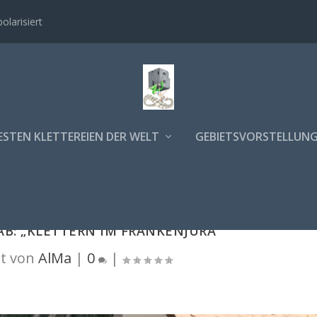
polarisiert
ESTEN KLETTEREIEN DER WELT
GEBIETSVORSTELLUN
B: „KLETTERN IM FRANKENJURA“
t von
AlMa
|
0
|