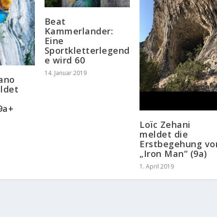
Beat
Kammerlander:
Eine
Sportkletterlegend
e wird 60
14. Januar 2019
fano
eldet
 9a+
Loïc Zehani
meldet die
Erstbegehung vo
„Iron Man“ (9a)
1. April 2019