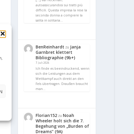
[…] via Heckmair,
autoassicurandosi sui tratti più
difficili. Questa impresa la rese la
seconda donna a compiere la
salita in solitaria…
BenReinhardt
Janja
zu
Garnbret klettert
Bibliographie (9b+)
n,
7. Juli 2026
Ich finde es beeindruckend, wenn
sich die Leistungen aus dem
Wettkampf auch direkt an den
Fels übertragen. Draußen braucht
man…
N
Florian152
Noah
zu
Wheeler holt sich die 7.
Begehung von „Burden of
Dreams“ (9A)