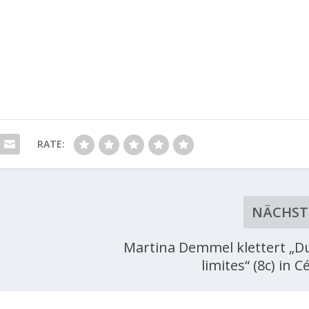
RATE:
NÄCHST
Martina Demmel klettert „D
limites“ (8c) in 