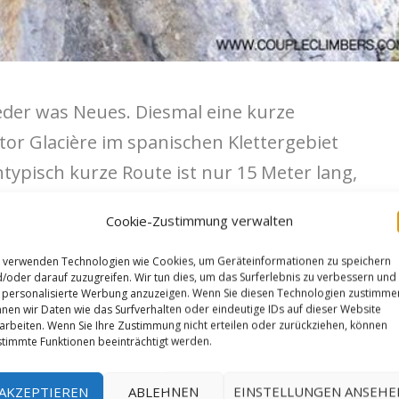
ieder was Neues. Diesmal eine kurze
tor Glacière im spanischen Klettergebiet
untypisch kurze Route ist nur 15 Meter lang,
ch Jonatan mit der Einstufung und überlässt
Cookie-Zustimmung verwalten
r da es, nach eigener Aussage, schwerste
n auch gut Bouldern kann, dürfte es
 verwenden Technologien wie Cookies, um Geräteinformationen zu speichern
/oder darauf zuzugreifen. Wir tun dies, um das Surferlebnis zu verbessern und
. Benannt hat sie Jonatan nach der
personalisierte Werbung anzuzeigen. Wenn Sie diesen Technologien zustimme
nen wir Daten wie das Surfverhalten oder eindeutige IDs auf dieser Website
 günstigen Gelegenheiten“. Das dürfte wohl
arbeiten. Wenn Sie Ihre Zustimmung nicht erteilen oder zurückziehen, können
timmte Funktionen beeinträchtigt werden.
AKZEPTIEREN
ABLEHNEN
EINSTELLUNGEN ANSEHE