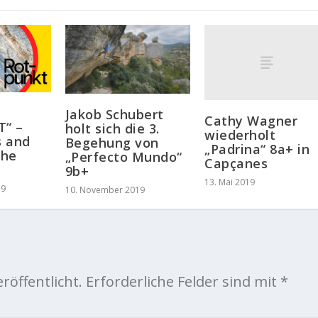
Jakob Schubert
Cathy Wagner
“ –
holt sich die 3.
wiederholt
s and
Begehung von
„Padrina“ 8a+ in
the
„Perfecto Mundo“
Capçanes
9b+
13. Mai 2019
19
10. November 2019
röffentlicht.
Erforderliche Felder sind mit
*