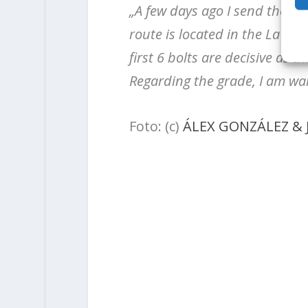
„A few days ago I send the har
route is located in the La Gla
first 6 bolts are decisive as t
Regarding the grade, I am wai
Foto: (c)
ÁLEX GONZÁLEZ & 