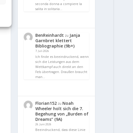
seconda donna a compiere la
salita in solitaria…
BenReinhardt
Janja
zu
Garnbret klettert
Bibliographie (9b+)
7. Juli 2026
Ich finde es beeindruckend, wenn
sich die Leistungen aus dem
Wettkampf auch direkt an den
Fels übertragen. Draußen braucht
man…
Florian152
Noah
zu
Wheeler holt sich die 7.
Begehung von „Burden of
Dreams“ (9A)
26. Juni 2026
Beeindruckend, dass diese Linie