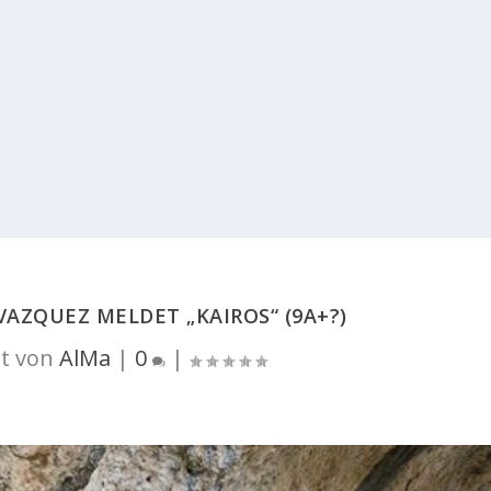
VAZQUEZ MELDET „KAIROS“ (9A+?)
t von
AlMa
|
0
|