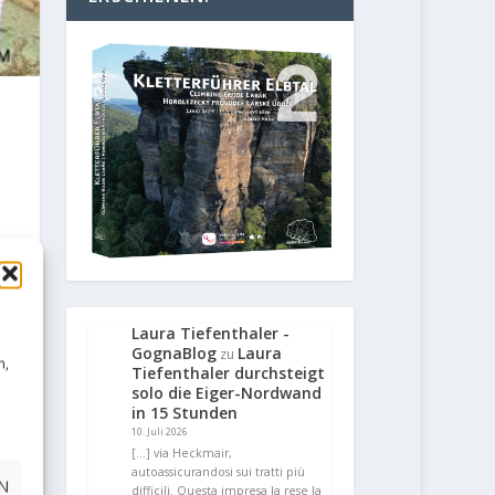
Laura Tiefenthaler -
GognaBlog
Laura
zu
n,
Tiefenthaler durchsteigt
solo die Eiger-Nordwand
in 15 Stunden
10. Juli 2026
[…] via Heckmair,
autoassicurandosi sui tratti più
N
difficili. Questa impresa la rese la