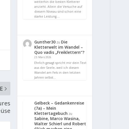
weiterhin die besten Kletterer
anzieht. Allein die Versuche auf
diesem Niveau sind schon eine
starke Leistung.…
Gunther30
Die
zu
Kletterwelt im Wandel –
Quo vadis „Freiklettern“?
23. März 2026
Ehrlich gesagt spricht mir dein Text
aus der Seele, weil ich diesen
Wandel am Fels in den letzten
Jahren selbst…
E
ures
Gelbeck – Gedankenreise
(7a) – Mein
Céüse
Klettertagebuch
zu
Sabine, Marco Wasina,
Walter Schierl und Robert
Glück machen eine