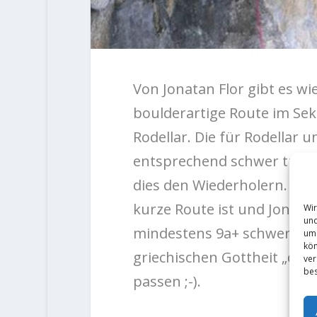
Von Jonatan Flor gibt es w
boulderartige Route im Sek
Rodellar. Die für Rodellar 
entsprechend schwer tut si
dies den Wiederholern. Abe
kurze Route ist und Jonata
Wir
und
mindestens 9a+ schwer sein
um 
kön
griechischen Gottheit „der
ver
bes
passen ;-).