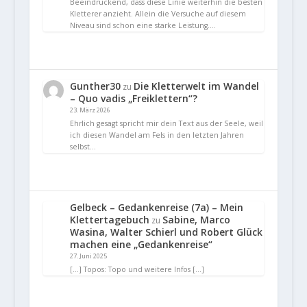
Beeindruckend, dass diese Linie weiterhin die besten
Kletterer anzieht. Allein die Versuche auf diesem
Niveau sind schon eine starke Leistung.…
Gunther30
Die Kletterwelt im Wandel
zu
– Quo vadis „Freiklettern“?
23. März 2026
Ehrlich gesagt spricht mir dein Text aus der Seele, weil
ich diesen Wandel am Fels in den letzten Jahren
selbst…
Gelbeck – Gedankenreise (7a) – Mein
Klettertagebuch
Sabine, Marco
zu
Wasina, Walter Schierl und Robert Glück
machen eine „Gedankenreise“
27. Juni 2025
[…] Topos: Topo und weitere Infos […]