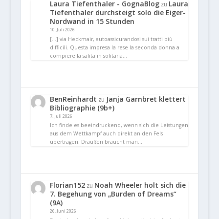
Laura Tiefenthaler - GognaBlog
Laura
zu
Tiefenthaler durchsteigt solo die Eiger-
Nordwand in 15 Stunden
10. Juli 2026
[…] via Heckmair, autoassicurandosi sui tratti più
difficili. Questa impresa la rese la seconda donna a
compiere la salita in solitaria…
BenReinhardt
Janja Garnbret klettert
zu
Bibliographie (9b+)
7. Juli 2026
Ich finde es beeindruckend, wenn sich die Leistungen
aus dem Wettkampf auch direkt an den Fels
übertragen. Draußen braucht man…
Florian152
Noah Wheeler holt sich die
zu
7. Begehung von „Burden of Dreams“
(9A)
26. Juni 2026