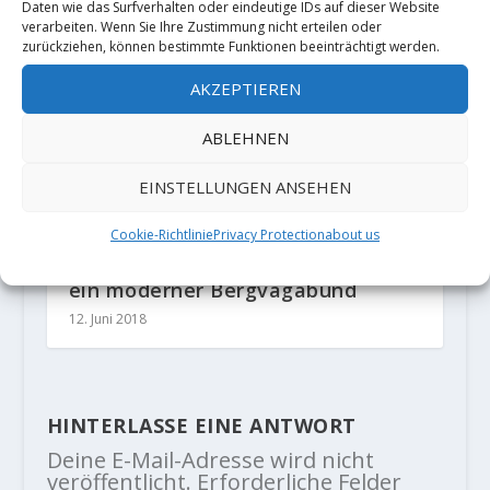
Begehung von „Finnish Line“ (8C)
Daten wie das Surfverhalten oder eindeutige IDs auf dieser Website
verarbeiten. Wenn Sie Ihre Zustimmung nicht erteilen oder
16. September 2019
zurückziehen, können bestimmte Funktionen beeinträchtigt werden.
AKZEPTIEREN
ABLEHNEN
EINSTELLUNGEN ANSEHEN
Cookie-Richtlinie
Privacy Protection
about us
Bergauf-Bergab: Pirmin Bertle –
ein moderner Bergvagabund
12. Juni 2018
HINTERLASSE EINE ANTWORT
Deine E-Mail-Adresse wird nicht
veröffentlicht.
Erforderliche Felder