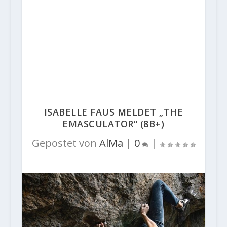
ISABELLE FAUS MELDET „THE
EMASCULATOR“ (8B+)
Gepostet von
AlMa
|
0
|