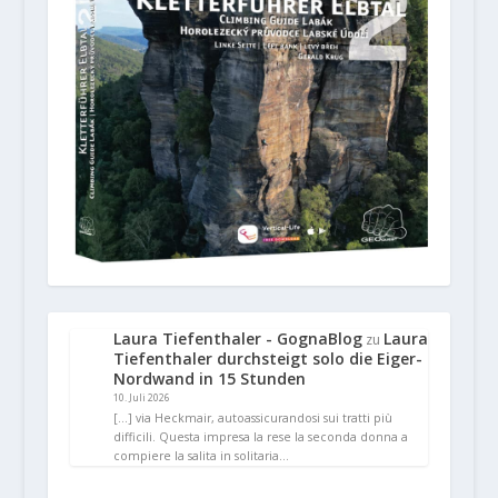
Laura Tiefenthaler - GognaBlog
Laura
zu
Tiefenthaler durchsteigt solo die Eiger-
Nordwand in 15 Stunden
10. Juli 2026
[…] via Heckmair, autoassicurandosi sui tratti più
difficili. Questa impresa la rese la seconda donna a
compiere la salita in solitaria…