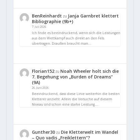
BenReinhardt
Janja Garnbret klettert
zu
Bibliographie (9b+)
7. Juli 2026
Ich finde es beeindruckend, wenn sich die Leistungen
aus dem Wettkampf auch direkt an den Fels
übertragen. Draußen braucht man…
Florian152
Noah Wheeler holt sich die
zu
7. Begehung von „Burden of Dreams“
(9A)
26. Juni 2026
Beeindruckend, dass diese Linie weiterhin die besten
Kletterer anzieht. Allein die Versuche auf diesem
Niveau sind schon eine starke Leistung.…
Gunther30
Die Kletterwelt im Wandel
zu
– Quo vadis „Freiklettern“?