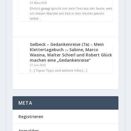
23. März 2026
Ehrlich gesagt spricht mir dein Text aus der Seele, weil
ich diesen Wandel am Fels in den letzten Jahren
selbst…
Gelbeck – Gedankenreise (7a) – Mein
Klettertagebuch
Sabine, Marco
zu
Wasina, Walter Schierl und Robert Glück
machen eine „Gedankenreise“
27. Juni 2025
[…] Topos: Topo und weitere Infos […]
META
Registrieren
Anmelden