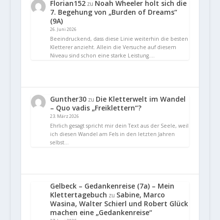
Florian152
Noah Wheeler holt sich die
zu
7. Begehung von „Burden of Dreams“
(9A)
26. Juni 2026
Beeindruckend, dass diese Linie weiterhin die besten
Kletterer anzieht. Allein die Versuche auf diesem
Niveau sind schon eine starke Leistung.…
Gunther30
Die Kletterwelt im Wandel
zu
– Quo vadis „Freiklettern“?
23. März 2026
Ehrlich gesagt spricht mir dein Text aus der Seele, weil
ich diesen Wandel am Fels in den letzten Jahren
selbst…
Gelbeck – Gedankenreise (7a) – Mein
Klettertagebuch
Sabine, Marco
zu
Wasina, Walter Schierl und Robert Glück
machen eine „Gedankenreise“