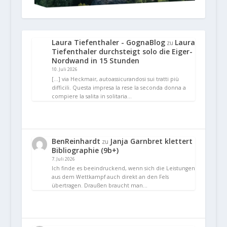
Laura Tiefenthaler - GognaBlog
Laura
zu
Tiefenthaler durchsteigt solo die Eiger-
Nordwand in 15 Stunden
10. Juli 2026
[…] via Heckmair, autoassicurandosi sui tratti più
difficili. Questa impresa la rese la seconda donna a
compiere la salita in solitaria…
BenReinhardt
Janja Garnbret klettert
zu
Bibliographie (9b+)
7. Juli 2026
Ich finde es beeindruckend, wenn sich die Leistungen
aus dem Wettkampf auch direkt an den Fels
übertragen. Draußen braucht man…