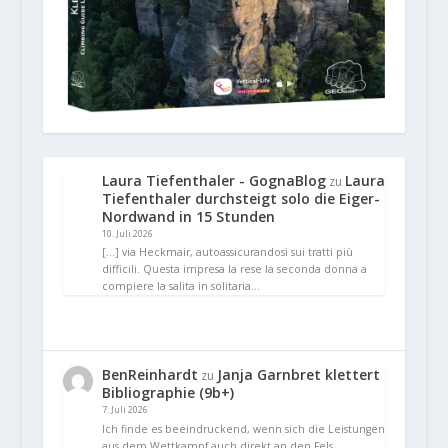
Laura Tiefenthaler - GognaBlog
Laura
zu
Tiefenthaler durchsteigt solo die Eiger-
Nordwand in 15 Stunden
10. Juli 2026
[…] via Heckmair, autoassicurandosi sui tratti più
difficili. Questa impresa la rese la seconda donna a
compiere la salita in solitaria…
BenReinhardt
Janja Garnbret klettert
zu
Bibliographie (9b+)
7. Juli 2026
Ich finde es beeindruckend, wenn sich die Leistungen
aus dem Wettkampf auch direkt an den Fels