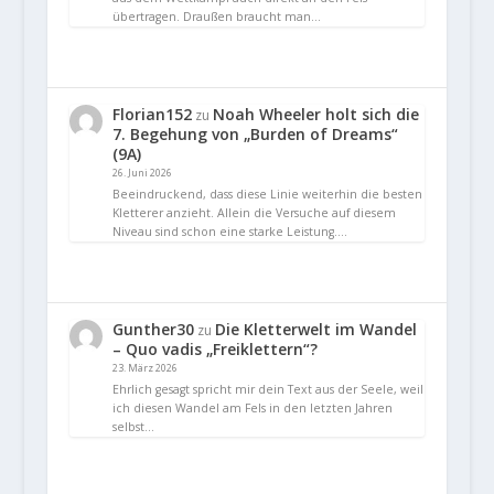
übertragen. Draußen braucht man…
Florian152
Noah Wheeler holt sich die
zu
7. Begehung von „Burden of Dreams“
(9A)
26. Juni 2026
Beeindruckend, dass diese Linie weiterhin die besten
Kletterer anzieht. Allein die Versuche auf diesem
Niveau sind schon eine starke Leistung.…
Gunther30
Die Kletterwelt im Wandel
zu
– Quo vadis „Freiklettern“?
23. März 2026
Ehrlich gesagt spricht mir dein Text aus der Seele, weil
ich diesen Wandel am Fels in den letzten Jahren
selbst…