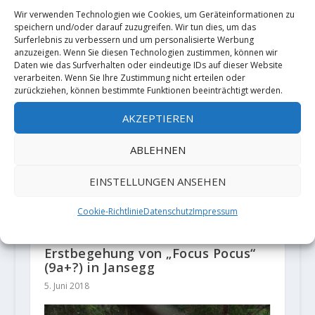
Wir verwenden Technologien wie Cookies, um Geräteinformationen zu
David Kompatscher klettert
speichern und/oder darauf zuzugreifen. Wir tun dies, um das
„Zunami“ 8C
Surferlebnis zu verbessern und um personalisierte Werbung
30. November 2020
anzuzeigen. Wenn Sie diesen Technologien zustimmen, können wir
Daten wie das Surfverhalten oder eindeutige IDs auf dieser Website
verarbeiten. Wenn Sie Ihre Zustimmung nicht erteilen oder
zurückziehen, können bestimmte Funktionen beeinträchtigt werden.
AKZEPTIEREN
ABLEHNEN
EINSTELLUNGEN ANSEHEN
Cookie-Richtlinie
Datenschutz
Impressum
Pirmin Bertle meldet die
Erstbegehung von „Focus Pocus“
(9a+?) in Jansegg
5. Juni 2018