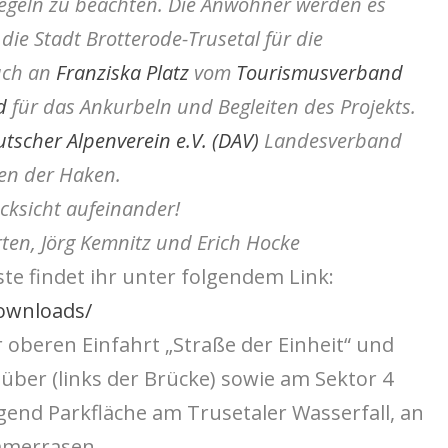
Regeln zu beachten. Die Anwohner werden es
ie Stadt Brotterode-Trusetal für die
uch an
Franziska Platz
vom
Tourismusverband
d
für das Ankurbeln und Begleiten des Projekts.
tscher Alpenverein e.V. (DAV)
Landesverband
len der Haken.
cksicht aufeinander!
rten
, Jörg Kemnitz und Erich Hocke
te findet ihr unter folgendem Link:
ownloads/
r oberen Einfahrt „Straße der Einheit“ und
ber (links der Brücke) sowie am Sektor 4
ügend Parkfläche am Trusetaler Wasserfall, an
mmerrasen.