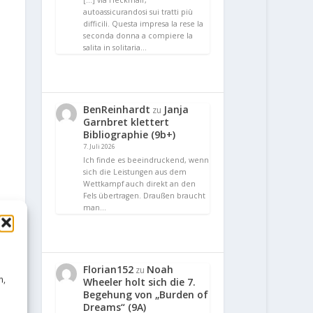
[…] via Heckmair,
autoassicurandosi sui tratti più
difficili. Questa impresa la rese la
seconda donna a compiere la
salita in solitaria…
BenReinhardt
Janja
zu
Garnbret klettert
Bibliographie (9b+)
7. Juli 2026
Ich finde es beeindruckend, wenn
sich die Leistungen aus dem
Wettkampf auch direkt an den
Fels übertragen. Draußen braucht
man…
Florian152
Noah
zu
n,
Wheeler holt sich die 7.
Begehung von „Burden of
Dreams“ (9A)