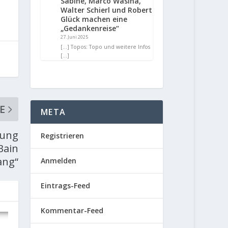
Sabine, Marco Wasina,
Walter Schierl und Robert
Glück machen eine
„Gedankenreise“
27. Juni 2025
[…] Topos: Topo und weitere Infos
[…]
E
META
hung
Registrieren
Bain
ang“
Anmelden
Eintrags-Feed
Kommentar-Feed