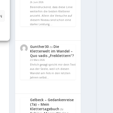
26. Juni 2026
Beeindruckend, dass diese Linie
weiterhin die besten Kletterer
N
anzieht. Allein die Versuche auf
diesem Niveau sind schon eine
starke Leistung.…
Gunther30
Die
zu
Kletterwelt im Wandel –
Quo vadis „Freiklettern“?
23. März 2026
Ehrlich gesagt spricht mir dein Text
aus der Seele, weil ich diesen
Wandel am Fels in den letzten
Jahren selbst…
Gelbeck – Gedankenreise
(7a) – Mein
Klettertagebuch
zu