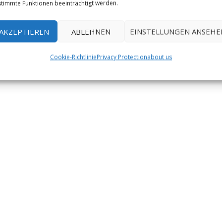
timmte Funktionen beeinträchtigt werden.
-
Kletterführer SteinReich
gibt es auch beim
AKZEPTIEREN
ABLEHNEN
EINSTELLUNGEN ANSEHE
Cookie-Richtlinie
Privacy Protection
about us