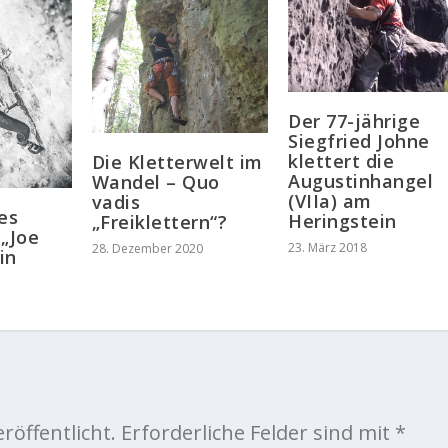
Der 77-jährige
Siegfried Johne
klettert die
Die Kletterwelt im
Augustinhangel
Wandel – Quo
(VIIa) am
vadis
es
Heringstein
„Freiklettern“?
 „Joe
23. März 2018
28. Dezember 2020
in
röffentlicht.
Erforderliche Felder sind mit
*