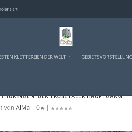
polarisiert
ESTEN KLETTEREIEN DER WELT
GEBIETSVORSTELLUN
N THÜRINGEN: DER TRUSETALER HAUPTGANG
t von
AlMa
|
0
|