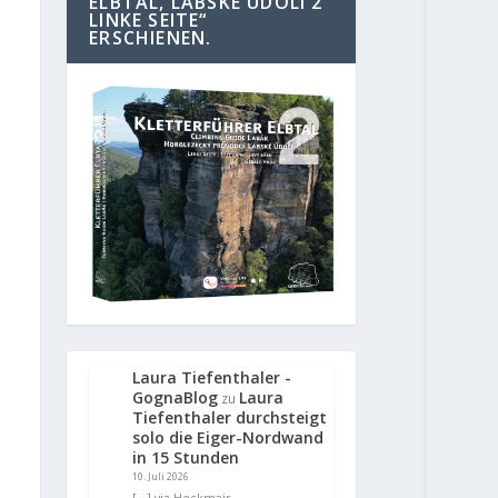
ELBTAL, LABSKE UDOLI 2
LINKE SEITE“
ERSCHIENEN.
Laura Tiefenthaler -
GognaBlog
Laura
zu
Tiefenthaler durchsteigt
solo die Eiger-Nordwand
in 15 Stunden
10. Juli 2026