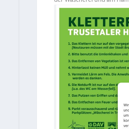
Wir
und
um 
kön
ver