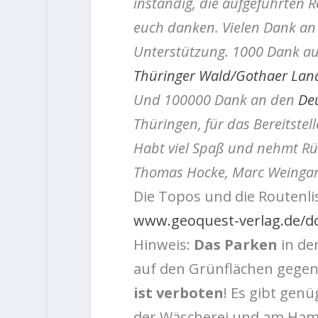
inständig, die aufgeführten 
euch danken. Vielen Dank an d
Unterstützung. 1000 Dank a
Thüringer Wald/Gothaer Lan
Und 100000 Dank an den
Deu
Thüringen, für das Bereitstel
Habt viel Spaß und nehmt Rü
Thomas Hocke,
Marc Weinga
Die Topos und die Routenlis
www.geoquest-verlag.de/d
Hinweis:
Das Parken
in de
auf den Grünflächen gegenü
ist verboten
! Es gibt gen
der Wäscherei und am Ha