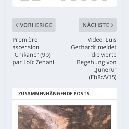
VORHERIGE
NÄCHSTE
Première
Video: Luis
ascension
Gerhardt meldet
"Chikane" (9b)
die vierte
par Loïc Zehani
Begehung von
„Juneru“
(Fb8c/V15)
ZUSAMMENHÄNGENDE POSTS