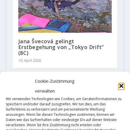
Jana Švecová gelingt
Erstbegehung von „Tokyo Drift“
(8C)
10. April 2026
Cookie-Zustimmung
HINTERLASSE EINE ANTWORT
verwalten
Deine E-Mail-Adresse wird nicht
Wir verwenden Technologien wie Cookies, um Geräteinformationen zu
veröffentlicht.
Erforderliche Felder
speichern und/oder darauf zuzugreifen. Wir tun dies, um das
sind mit
*
markiert
Surferlebnis zu verbessern und um personalisierte Werbung
anzuzeigen. Wenn Sie diesen Technologien zustimmen, können wir
Daten wie das Surfverhalten oder eindeutige IDs auf dieser Website
verarbeiten. Wenn Sie Ihre Zustimmung nicht erteilen oder