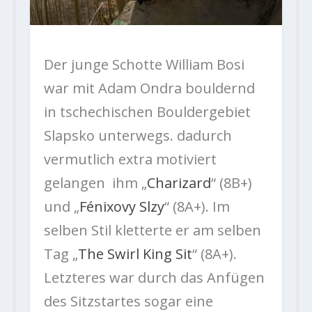
Der junge Schotte William Bosi
war mit Adam Ondra bouldernd
in tschechischen Bouldergebiet
Slapsko unterwegs. dadurch
vermutlich extra motiviert
gelangen ihm „
Charizard
“ (8B+)
und „
Fénixovy Slzy
“ (8A+). Im
selben Stil kletterte er am selben
Tag „
The Swirl King Sit
“ (8A+).
Letzteres war durch das Anfügen
des Sitzstartes sogar eine