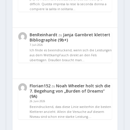
difficili. Questa impresa la rese la seconda donna a
compiere la salita in solitaria…
BenReinhardt
Janja Garnbret klettert
zu
Bibliographie (9b+)
7. Juli 2026
Ich finde es beeindruckend, wenn sich die Leistungen
aus dem Wettkampf auch direkt an den Fels
übertragen. Draußen braucht man…
Florian152
Noah Wheeler holt sich die
zu
7. Begehung von „Burden of Dreams“
(9A)
26. Juni 2026
Beeindruckend, dass diese Linie weiterhin die besten
Kletterer anzieht. Allein die Versuche auf diesem
Niveau sind schon eine starke Leistung.…