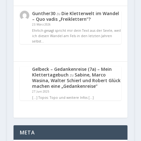
Gunther30
Die Kletterwelt im Wandel
zu
– Quo vadis „Freiklettern“?
23. März 2026
Ehrlich gesagt spricht mir dein Text aus der Seele, weil
ich diesen Wandel am Fels in den letzten Jahren
selbst…
Gelbeck – Gedankenreise (7a) – Mein
Klettertagebuch
Sabine, Marco
zu
Wasina, Walter Schierl und Robert Glück
machen eine „Gedankenreise“
27. Juni 2025
[…] Topos: Topo und weitere Infos […]
META