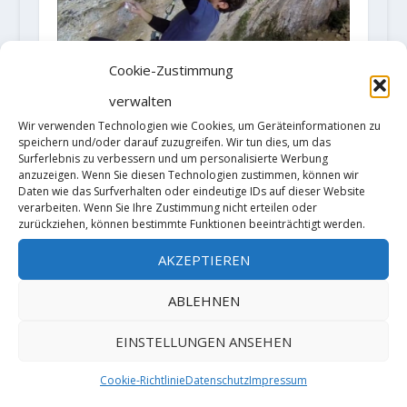
Cookie-Zustimmung
verwalten
Wir verwenden Technologien wie Cookies, um Geräteinformationen zu
speichern und/oder darauf zuzugreifen. Wir tun dies, um das
Surferlebnis zu verbessern und um personalisierte Werbung
anzuzeigen. Wenn Sie diesen Technologien zustimmen, können wir
Stefano Ghisolfi vermeldet „La
Daten wie das Surfverhalten oder eindeutige IDs auf dieser Website
Capella“ 9b in Siurana
verarbeiten. Wenn Sie Ihre Zustimmung nicht erteilen oder
zurückziehen, können bestimmte Funktionen beeinträchtigt werden.
16. Januar 2018
AKZEPTIEREN
ABLEHNEN
HINTERLASSE EINE ANTWORT
EINSTELLUNGEN ANSEHEN
Deine E-Mail-Adresse wird nicht
veröffentlicht.
Erforderliche Felder
sind mit
*
markiert
Cookie-Richtlinie
Datenschutz
Impressum