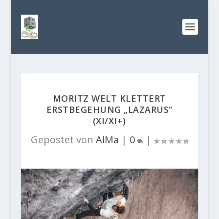
MORITZ WELT KLETTERT
ERSTBEGEHUNG „LAZARUS“
(XI/XI+)
Gepostet von
AlMa
|
0
|