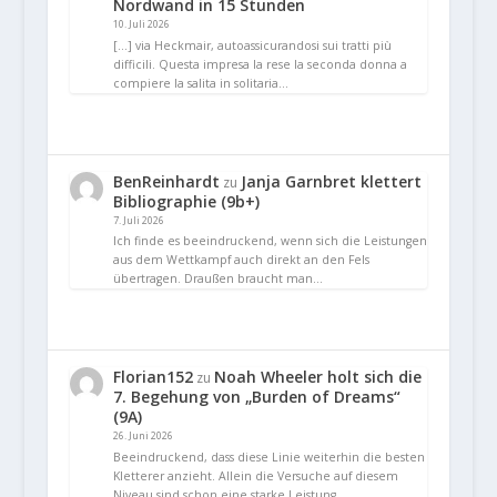
Nordwand in 15 Stunden
10. Juli 2026
[…] via Heckmair, autoassicurandosi sui tratti più
difficili. Questa impresa la rese la seconda donna a
compiere la salita in solitaria…
BenReinhardt
Janja Garnbret klettert
zu
Bibliographie (9b+)
7. Juli 2026
Ich finde es beeindruckend, wenn sich die Leistungen
aus dem Wettkampf auch direkt an den Fels
übertragen. Draußen braucht man…
Florian152
Noah Wheeler holt sich die
zu
7. Begehung von „Burden of Dreams“
(9A)
26. Juni 2026
Beeindruckend, dass diese Linie weiterhin die besten
Kletterer anzieht. Allein die Versuche auf diesem
Niveau sind schon eine starke Leistung.…