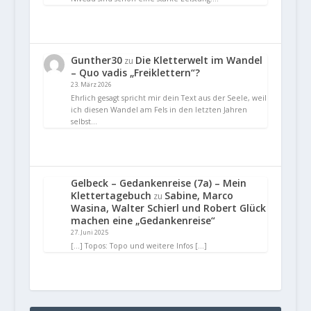
Gunther30
Die Kletterwelt im Wandel
zu
– Quo vadis „Freiklettern“?
23. März 2026
Ehrlich gesagt spricht mir dein Text aus der Seele, weil
ich diesen Wandel am Fels in den letzten Jahren
selbst…
Gelbeck – Gedankenreise (7a) – Mein
Klettertagebuch
Sabine, Marco
zu
Wasina, Walter Schierl und Robert Glück
machen eine „Gedankenreise“
27. Juni 2025
[…] Topos: Topo und weitere Infos […]