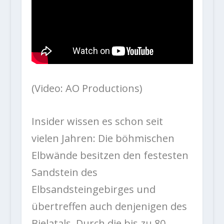
(Video: AO Productions)
Insider wissen es schon seit
vielen Jahren: Die böhmischen
Elbwände besitzen den festesten
Sandstein des
Elbsandsteingebirges und
übertreffen auch denjenigen des
Bielatals. Durch die bis zu 80