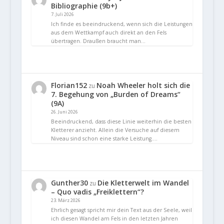
Bibliographie (9b+)
7. Juli 2026
Ich finde es beeindruckend, wenn sich die Leistungen
aus dem Wettkampf auch direkt an den Fels
übertragen. Draußen braucht man…
Florian152
Noah Wheeler holt sich die
zu
7. Begehung von „Burden of Dreams“
(9A)
26. Juni 2026
Beeindruckend, dass diese Linie weiterhin die besten
Kletterer anzieht. Allein die Versuche auf diesem
Niveau sind schon eine starke Leistung.…
Gunther30
Die Kletterwelt im Wandel
zu
– Quo vadis „Freiklettern“?
23. März 2026
Ehrlich gesagt spricht mir dein Text aus der Seele, weil
ich diesen Wandel am Fels in den letzten Jahren