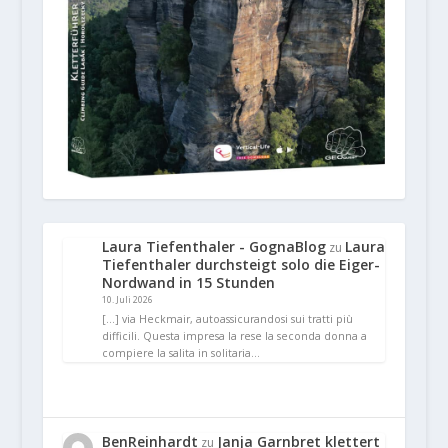
Laura Tiefenthaler - GognaBlog
Laura
zu
Tiefenthaler durchsteigt solo die Eiger-
Nordwand in 15 Stunden
10. Juli 2026
[…] via Heckmair, autoassicurandosi sui tratti più
difficili. Questa impresa la rese la seconda donna a
compiere la salita in solitaria…
BenReinhardt
Janja Garnbret klettert
zu