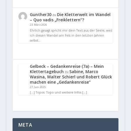
Gunther30
Die Kletterwelt im Wandel
zu
– Quo vadis „Freiklettern“?
23. März 2026
Ehrlich gesagt spricht mir dein Text aus der Seele, weil
ich diesen Wandel am Fels in den letzten Jahren
selbst…
Gelbeck – Gedankenreise (7a) – Mein
Klettertagebuch
Sabine, Marco
zu
Wasina, Walter Schierl und Robert Glück
machen eine „Gedankenreise“
27. Juni 2025
[…] Topos: Topo und weitere Infos […]
META