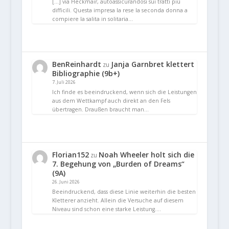
[…] via Heckmair, autoassicurandosi sui tratti più
difficili. Questa impresa la rese la seconda donna a
compiere la salita in solitaria…
BenReinhardt
Janja Garnbret klettert
zu
Bibliographie (9b+)
7. Juli 2026
Ich finde es beeindruckend, wenn sich die Leistungen
aus dem Wettkampf auch direkt an den Fels
übertragen. Draußen braucht man…
Florian152
Noah Wheeler holt sich die
zu
7. Begehung von „Burden of Dreams“
(9A)
26. Juni 2026
Beeindruckend, dass diese Linie weiterhin die besten
Kletterer anzieht. Allein die Versuche auf diesem
Niveau sind schon eine starke Leistung.…