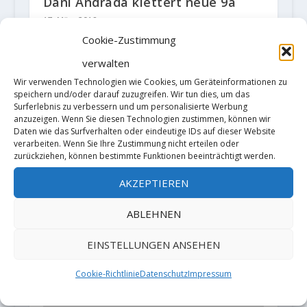
Dani Andrada klettert neue 9a
17. März 2018
Cookie-Zustimmung
verwalten
Wir verwenden Technologien wie Cookies, um Geräteinformationen zu
speichern und/oder darauf zuzugreifen. Wir tun dies, um das
Surferlebnis zu verbessern und um personalisierte Werbung
anzuzeigen. Wenn Sie diesen Technologien zustimmen, können wir
Daten wie das Surfverhalten oder eindeutige IDs auf dieser Website
verarbeiten. Wenn Sie Ihre Zustimmung nicht erteilen oder
zurückziehen, können bestimmte Funktionen beeinträchtigt werden.
AKZEPTIEREN
Beim Bayrischen Rundfunk -
ABLEHNEN
Lebenlinien „Thomas, der
Huberbua“
EINSTELLUNGEN ANSEHEN
14. Mai 2018
Cookie-Richtlinie
Datenschutz
Impressum