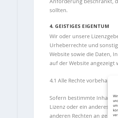
Anforderung beschränkt, da
sollten.
4. GEISTIGES EIGENTUM
Wir oder unsere Lizenzgebe
Urheberrechte und sonstig
Website sowie die Daten, I
auf der Website angezeigt 
4.1 Alle Rechte vorbehalten
Wir
Sofern bestimmte Inhalte n
und
um 
Lizenz oder ein anderes Re
kön
anderen Rechten an geisti
ver