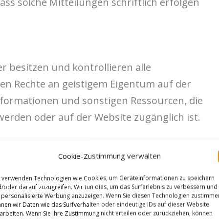
ss solche Mitteilungen schriftlich erfolgen
r besitzen und kontrollieren alle
en Rechte an geistigem Eigentum auf der
nformationen und sonstigen Ressourcen, die
werden oder auf der Website zugänglich ist.
Cookie-Zustimmung verwalten
 verwenden Technologien wie Cookies, um Geräteinformationen zu speichern
ichts anderes vorschreiben, wird dir keine
/oder darauf zuzugreifen. Wir tun dies, um das Surferlebnis zu verbessern und
personalisierte Werbung anzuzeigen. Wenn Sie diesen Technologien zustimme
cht unter Urheber-, Marken-, Patent- oder
nen wir Daten wie das Surfverhalten oder eindeutige IDs auf dieser Website
gem Eigentum gewährt. Dies bedeutet, dass
arbeiten. Wenn Sie Ihre Zustimmung nicht erteilen oder zurückziehen, können