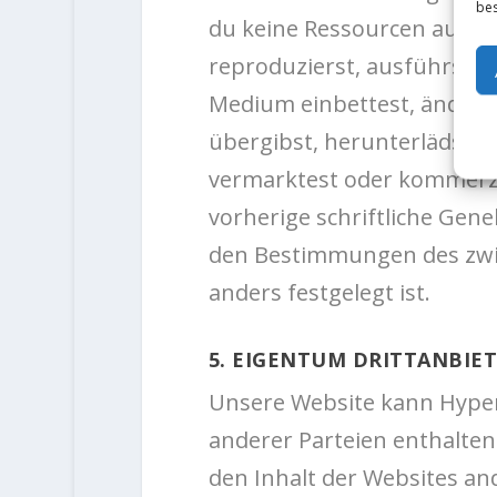
bes
du keine Ressourcen auf di
reproduzierst, ausführst, an
Medium einbettest, änderst
übergibst, herunterlädst, ü
vermarktest oder kommerzia
vorherige schriftliche Gene
den Bestimmungen des zwin
anders festgelegt ist.
5. EIGENTUM DRITTANBIE
Unsere Website kann Hyper
anderer Parteien enthalte
den Inhalt der Websites and