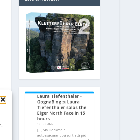
Laura Tiefenthaler -
GognaBlog
Laura
zu
Tiefenthaler solos the
Eiger North Face in 15
hours
10. Juli 2026
n,
[…] via Heckmair,
autoassicurandosi sui tratti più