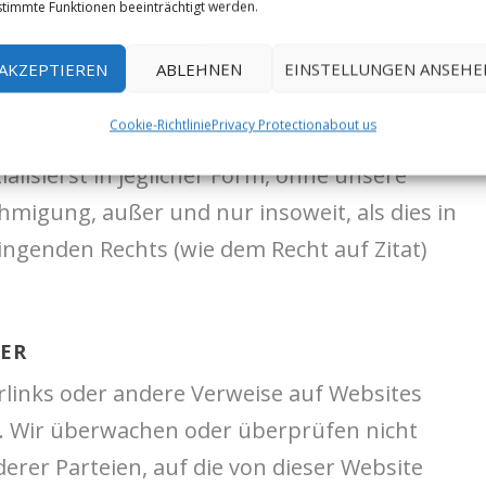
timmte Funktionen beeinträchtigt werden.
eser Website verwendest, kopierst,
zeigst, verteilst, in ein elektronisches
AKZEPTIEREN
ABLEHNEN
EINSTELLUNGEN ANSEHE
, zurückentwickelst, dekompilierst,
Cookie-Richtlinie
Privacy Protection
about us
bertragst, monetarisierst, verkaufst,
lisierst in jeglicher Form, ohne unsere
hmigung, außer und nur insoweit, als dies in
genden Rechts (wie dem Recht auf Zitat)
TER
links oder andere Verweise auf Websites
n. Wir überwachen oder überprüfen nicht
erer Parteien, auf die von dieser Website