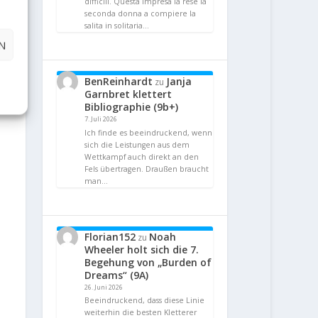
difficili. Questa impresa la rese la
seconda donna a compiere la
salita in solitaria…
N
BenReinhardt
Janja
zu
Garnbret klettert
Bibliographie (9b+)
7. Juli 2026
Ich finde es beeindruckend, wenn
sich die Leistungen aus dem
Wettkampf auch direkt an den
Fels übertragen. Draußen braucht
man…
Florian152
Noah
zu
Wheeler holt sich die 7.
Begehung von „Burden of
Dreams“ (9A)
26. Juni 2026
Beeindruckend, dass diese Linie
weiterhin die besten Kletterer