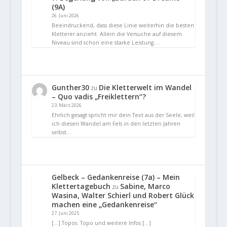
(9A)
26. Juni 2026
Beeindruckend, dass diese Linie weiterhin die besten
Kletterer anzieht. Allein die Versuche auf diesem
Niveau sind schon eine starke Leistung.…
Gunther30
Die Kletterwelt im Wandel
zu
– Quo vadis „Freiklettern“?
23. März 2026
Ehrlich gesagt spricht mir dein Text aus der Seele, weil
ich diesen Wandel am Fels in den letzten Jahren
selbst…
Gelbeck – Gedankenreise (7a) – Mein
Klettertagebuch
Sabine, Marco
zu
Wasina, Walter Schierl und Robert Glück
machen eine „Gedankenreise“
27. Juni 2025
[…] Topos: Topo und weitere Infos […]