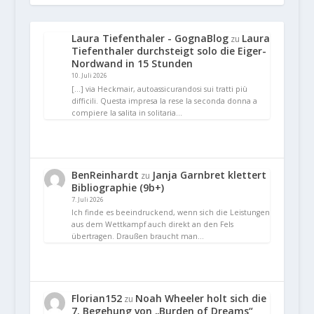
Laura Tiefenthaler - GognaBlog
Laura
zu
Tiefenthaler durchsteigt solo die Eiger-
Nordwand in 15 Stunden
10. Juli 2026
[…] via Heckmair, autoassicurandosi sui tratti più
difficili. Questa impresa la rese la seconda donna a
compiere la salita in solitaria…
BenReinhardt
Janja Garnbret klettert
zu
Bibliographie (9b+)
7. Juli 2026
Ich finde es beeindruckend, wenn sich die Leistungen
aus dem Wettkampf auch direkt an den Fels
übertragen. Draußen braucht man…
Florian152
Noah Wheeler holt sich die
zu
7. Begehung von „Burden of Dreams“