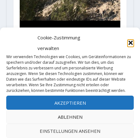
Cookie-Zustimmung
verwalten
Loïc Zehani meldet die
Wir verwenden Technologien wie Cookies, um Geräteinformationen zu
Erstbegehung von „Iron Man“ (9a)
speichern und/oder darauf zuzugreifen. Wir tun dies, um das
1. April 2019
Surferlebnis zu verbessern und um personalisierte Werbung
anzuzeigen. Wenn Sie diesen Technologien zustimmen, können wir
Daten wie das Surfverhalten oder eindeutige IDs auf dieser Website
verarbeiten. Wenn Sie Ihre Zustimmung nicht erteilen oder
zurückziehen, können bestimmte Funktionen beeinträchtigt werden.
AKZEPTIEREN
ABLEHNEN
Klettern im Steinbruch Holzberg in
EINSTELLUNGEN ANSEHEN
Nordsachsen wieder möglich!