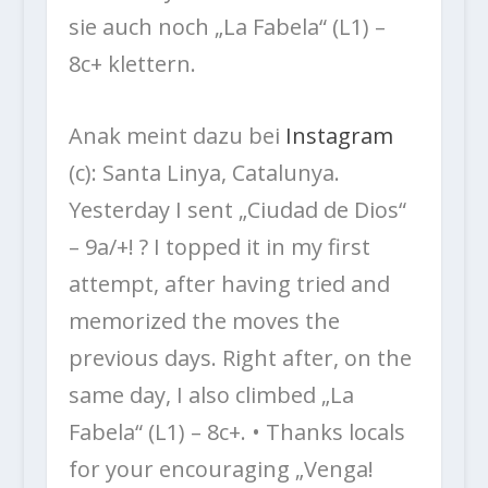
sie auch noch „La Fabela“ (L1) –
8c+ klettern.
Anak meint dazu bei
Instagram
(c): Santa Linya, Catalunya.
Yesterday I sent „Ciudad de Dios“
– 9a/+! ? I topped it in my first
attempt, after having tried and
memorized the moves the
previous days. Right after, on the
same day, I also climbed „La
Fabela“ (L1) – 8c+. • Thanks locals
for your encouraging „Venga!