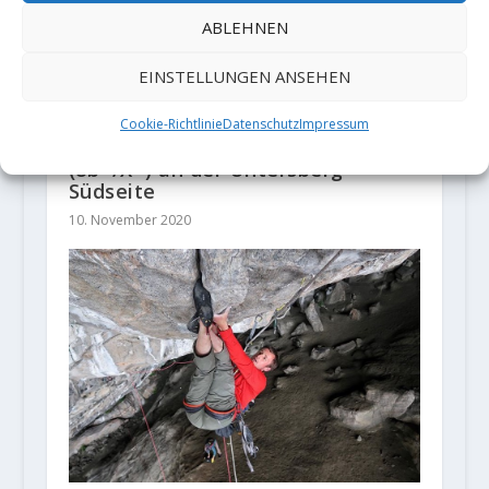
ABLEHNEN
EINSTELLUNGEN ANSEHEN
Cookie-Richtlinie
Datenschutz
Impressum
Josef Pfnür klettert „Stone Age“
(8b+/X+) an der Untersberg-
Südseite
10. November 2020