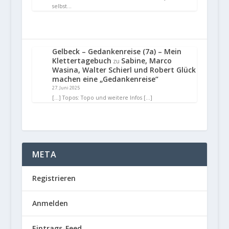
selbst…
Gelbeck – Gedankenreise (7a) – Mein
Klettertagebuch
Sabine, Marco
zu
Wasina, Walter Schierl und Robert Glück
machen eine „Gedankenreise“
27. Juni 2025
[…] Topos: Topo und weitere Infos […]
META
Registrieren
Anmelden
Eintrags-Feed