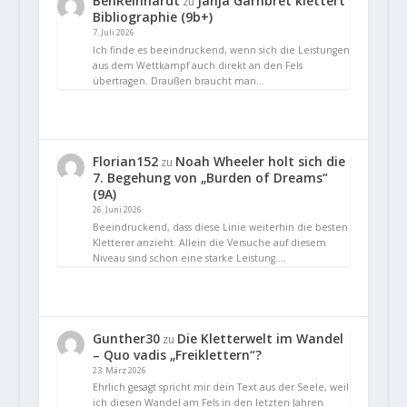
BenReinhardt
Janja Garnbret klettert
zu
Bibliographie (9b+)
7. Juli 2026
Ich finde es beeindruckend, wenn sich die Leistungen
aus dem Wettkampf auch direkt an den Fels
übertragen. Draußen braucht man…
Florian152
Noah Wheeler holt sich die
zu
7. Begehung von „Burden of Dreams“
(9A)
26. Juni 2026
Beeindruckend, dass diese Linie weiterhin die besten
Kletterer anzieht. Allein die Versuche auf diesem
Niveau sind schon eine starke Leistung.…
Gunther30
Die Kletterwelt im Wandel
zu
– Quo vadis „Freiklettern“?
23. März 2026
Ehrlich gesagt spricht mir dein Text aus der Seele, weil
ich diesen Wandel am Fels in den letzten Jahren