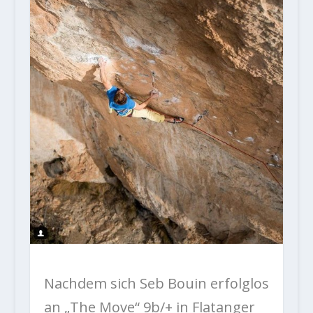
Nachdem sich Seb Bouin erfolglos
an „The Move“ 9b/+ in Flatanger