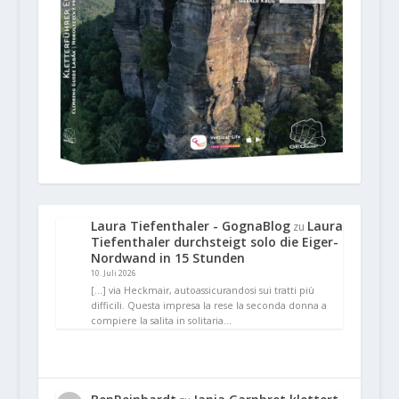
Laura Tiefenthaler - GognaBlog
Laura
zu
Tiefenthaler durchsteigt solo die Eiger-
Nordwand in 15 Stunden
10. Juli 2026
[…] via Heckmair, autoassicurandosi sui tratti più
difficili. Questa impresa la rese la seconda donna a
compiere la salita in solitaria…