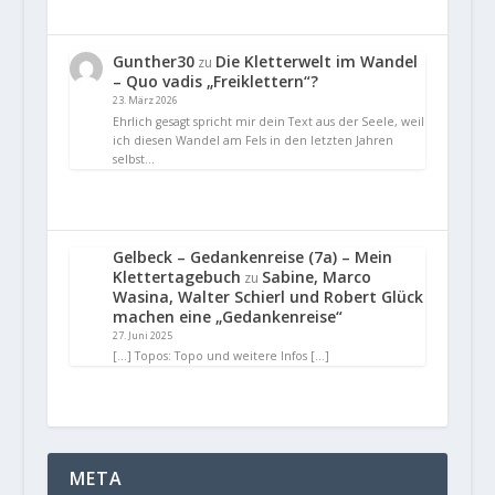
Gunther30
Die Kletterwelt im Wandel
zu
– Quo vadis „Freiklettern“?
23. März 2026
Ehrlich gesagt spricht mir dein Text aus der Seele, weil
ich diesen Wandel am Fels in den letzten Jahren
selbst…
Gelbeck – Gedankenreise (7a) – Mein
Klettertagebuch
Sabine, Marco
zu
Wasina, Walter Schierl und Robert Glück
machen eine „Gedankenreise“
27. Juni 2025
[…] Topos: Topo und weitere Infos […]
META