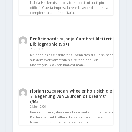
[…] via Heckmair, autoassicurandosi sui tratti più
difficili. Questa impresa la rese la seconda donna a
compiere la salita in solitaria…
BenReinhardt
Janja Garnbret klettert
zu
Bibliographie (9b+)
7. Juli 2026
Ich finde es beeindruckend, wenn sich die Leistungen
aus dem Wettkampf auch direkt an den Fels
übertragen. Draußen braucht man…
Florian152
Noah Wheeler holt sich die
zu
7. Begehung von „Burden of Dreams“
(9A)
26. Juni 2026
Beeindruckend, dass diese Linie weiterhin die besten
Kletterer anzieht. Allein die Versuche auf diesem
Niveau sind schon eine starke Leistung.…