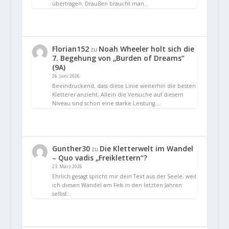
übertragen. Draußen braucht man…
Florian152
Noah Wheeler holt sich die
zu
7. Begehung von „Burden of Dreams“
(9A)
26. Juni 2026
Beeindruckend, dass diese Linie weiterhin die besten
Kletterer anzieht. Allein die Versuche auf diesem
Niveau sind schon eine starke Leistung.…
Gunther30
Die Kletterwelt im Wandel
zu
– Quo vadis „Freiklettern“?
23. März 2026
Ehrlich gesagt spricht mir dein Text aus der Seele, weil
ich diesen Wandel am Fels in den letzten Jahren
selbst…