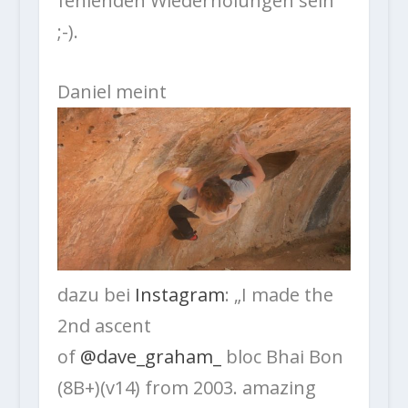
fehlenden Wiederholungen sein
;-).
Daniel meint
dazu bei
Instagram
: „I made the
2nd ascent
of
@dave_graham_
bloc Bhai Bon
(8B+)(v14) from 2003. amazing