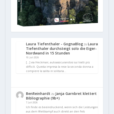
Laura Tiefenthaler - GognaBlog
Laura
zu
Tiefenthaler durchsteigt solo die Eiger-
Nordwand in 15 Stunden
10. Juli 2026
[…] via Heckmair, autoassicurandosi sui tratti più
difficili. Questa impresa la rese la seconda donna a
compiere la salita in solitaria…
BenReinhardt
Janja Garnbret klettert
zu
Bibliographie (9b+)
7. Juli 2026
Ich finde es beeindruckend, wenn sich die Leistungen
aus dem Wettkampf auch direkt an den Fels