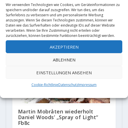
Wir verwenden Technologien wie Cookies, um Geräteinformationen zu
Erstbegehung von “Murder One”
speichern und/oder darauf zuzugreifen. Wir tun dies, um das
8B durch Markus Bock
Surferlebnis zu verbessern und um personalisierte Werbung
anzuzeigen. Wenn Sie diesen Technologien zustimmen, können wir
13. März 2020
Daten wie das Surfverhalten oder eindeutige IDs auf dieser Website
verarbeiten. Wenn Sie Ihre Zustimmung nicht erteilen oder
zurückziehen, können bestimmte Funktionen beeinträchtigt werden.
AKZEPTIEREN
ABLEHNEN
EINSTELLUNGEN ANSEHEN
Cookie-Richtlinie
Datenschutz
Impressum
Martin Mobråten wiederholt
Daniel Woods’ „Spray of Light“
Fb8c