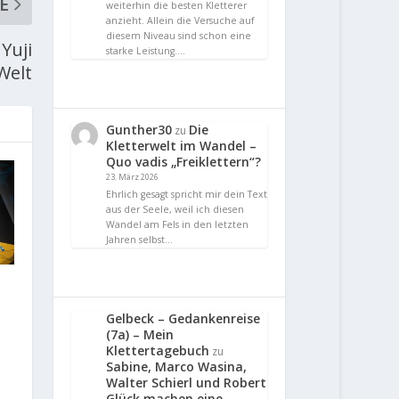
E
weiterhin die besten Kletterer
anzieht. Allein die Versuche auf
diesem Niveau sind schon eine
Yuji
starke Leistung.…
Welt
Gunther30
Die
zu
Kletterwelt im Wandel –
Quo vadis „Freiklettern“?
23. März 2026
Ehrlich gesagt spricht mir dein Text
aus der Seele, weil ich diesen
Wandel am Fels in den letzten
Jahren selbst…
Gelbeck – Gedankenreise
(7a) – Mein
Klettertagebuch
zu
Sabine, Marco Wasina,
Walter Schierl und Robert
Glück machen eine