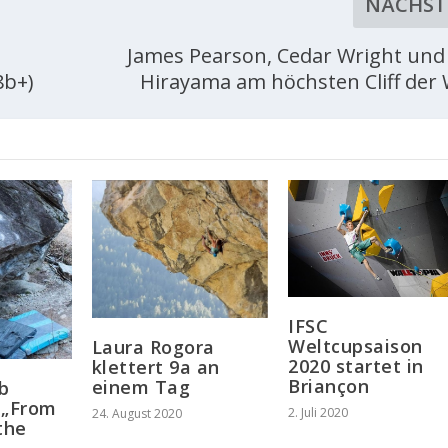
NÄCHST
James Pearson, Cedar Wright und 
8b+)
Hirayama am höchsten Cliff der 
IFSC
Weltcupsaison
Laura Rogora
2020 startet in
klettert 9a an
Briançon
einem Tag
b
 „From
2. Juli 2020
24. August 2020
the