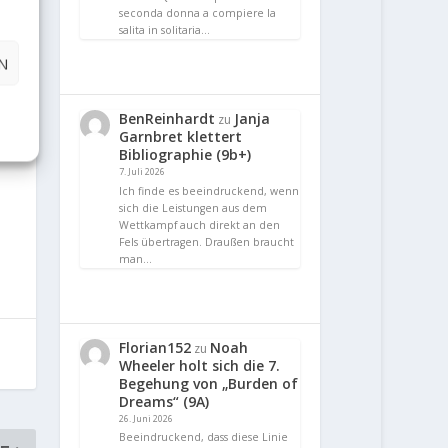
seconda donna a compiere la
salita in solitaria…
N
BenReinhardt
Janja
zu
Garnbret klettert
Bibliographie (9b+)
7. Juli 2026
Ich finde es beeindruckend, wenn
sich die Leistungen aus dem
Wettkampf auch direkt an den
Fels übertragen. Draußen braucht
man…
Florian152
Noah
zu
Wheeler holt sich die 7.
Begehung von „Burden of
Dreams“ (9A)
26. Juni 2026
Beeindruckend, dass diese Linie