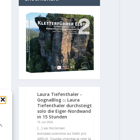
Laura Tiefenthaler -
GognaBlog
Laura
zu
Tiefenthaler durchsteigt
solo die Eiger-Nordwand
in 15 Stunden
10. Juli 2026
n,
[…] via Heckmair,
autoassicurandosi sui tratti più
difficili. Questa impresa la rese la