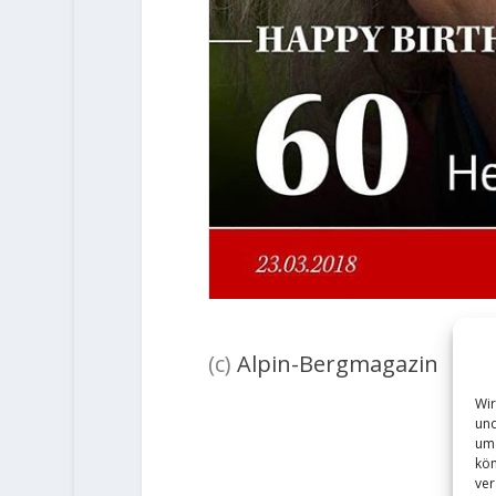
(c)
Alpin-Bergmagazin
Wir
und
um 
kön
ver