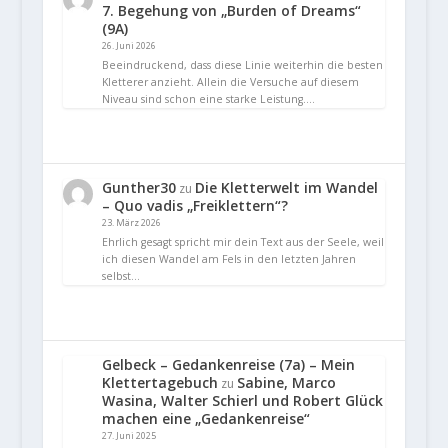
7. Begehung von „Burden of Dreams“
(9A)
26. Juni 2026
Beeindruckend, dass diese Linie weiterhin die besten
Kletterer anzieht. Allein die Versuche auf diesem
Niveau sind schon eine starke Leistung.…
Gunther30
Die Kletterwelt im Wandel
zu
– Quo vadis „Freiklettern“?
23. März 2026
Ehrlich gesagt spricht mir dein Text aus der Seele, weil
ich diesen Wandel am Fels in den letzten Jahren
selbst…
Gelbeck – Gedankenreise (7a) – Mein
Klettertagebuch
Sabine, Marco
zu
Wasina, Walter Schierl und Robert Glück
machen eine „Gedankenreise“
27. Juni 2025