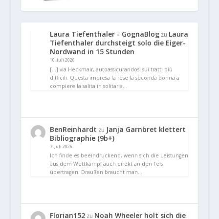
Laura Tiefenthaler - GognaBlog
Laura
zu
Tiefenthaler durchsteigt solo die Eiger-
Nordwand in 15 Stunden
10. Juli 2026
[…] via Heckmair, autoassicurandosi sui tratti più
difficili. Questa impresa la rese la seconda donna a
compiere la salita in solitaria…
BenReinhardt
Janja Garnbret klettert
zu
Bibliographie (9b+)
7. Juli 2026
Ich finde es beeindruckend, wenn sich die Leistungen
aus dem Wettkampf auch direkt an den Fels
übertragen. Draußen braucht man…
Florian152
Noah Wheeler holt sich die
zu