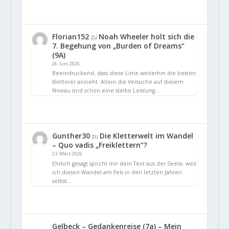
Florian152
Noah Wheeler holt sich die
zu
7. Begehung von „Burden of Dreams“
(9A)
26. Juni 2026
Beeindruckend, dass diese Linie weiterhin die besten
Kletterer anzieht. Allein die Versuche auf diesem
Niveau sind schon eine starke Leistung.…
Gunther30
Die Kletterwelt im Wandel
zu
– Quo vadis „Freiklettern“?
23. März 2026
Ehrlich gesagt spricht mir dein Text aus der Seele, weil
ich diesen Wandel am Fels in den letzten Jahren
selbst…
Gelbeck – Gedankenreise (7a) – Mein