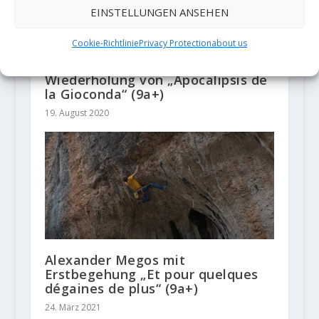
EINSTELLUNGEN ANSEHEN
Cookie-Richtlinie
Privacy Protection
about us
Jorge Diaz-Rullo mit zweiter
Wiederholung von „Apocalipsis de
la Gioconda“ (9a+)
19. August 2020
Alexander Megos mit
Erstbegehung „Et pour quelques
dégaines de plus“ (9a+)
24. März 2021