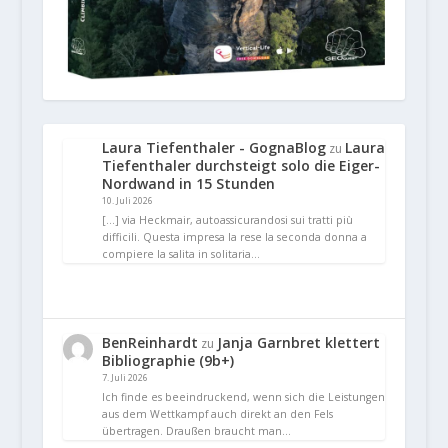
Laura Tiefenthaler - GognaBlog
Laura
zu
Tiefenthaler durchsteigt solo die Eiger-
Nordwand in 15 Stunden
10. Juli 2026
[…] via Heckmair, autoassicurandosi sui tratti più
difficili. Questa impresa la rese la seconda donna a
compiere la salita in solitaria…
BenReinhardt
Janja Garnbret klettert
zu
Bibliographie (9b+)
7. Juli 2026
Ich finde es beeindruckend, wenn sich die Leistungen
aus dem Wettkampf auch direkt an den Fels
übertragen. Draußen braucht man…