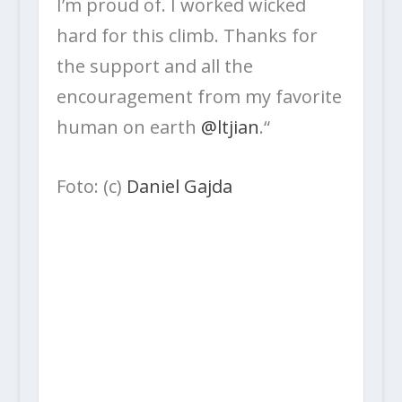
I’m proud of. I worked wicked
hard for this climb. Thanks for
the support and all the
encouragement from my favorite
human on earth
@ltjian
.“
Foto: (c)
Daniel Gajda