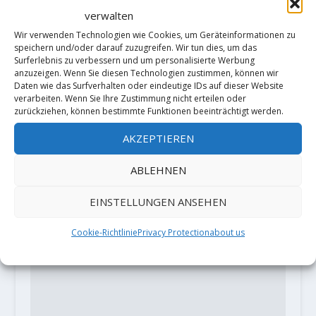
Video: Edu Marin holt sich die 2.
verwalten
Begehung von „Walhalla“(9a/+) in
Flatanger
Wir verwenden Technologien wie Cookies, um Geräteinformationen zu
speichern und/oder darauf zuzugreifen. Wir tun dies, um das
28. November 2018
Surferlebnis zu verbessern und um personalisierte Werbung
anzuzeigen. Wenn Sie diesen Technologien zustimmen, können wir
Daten wie das Surfverhalten oder eindeutige IDs auf dieser Website
verarbeiten. Wenn Sie Ihre Zustimmung nicht erteilen oder
zurückziehen, können bestimmte Funktionen beeinträchtigt werden.
HINTERLASSE EINE ANTWORT
AKZEPTIEREN
Deine E-Mail-Adresse wird nicht
veröffentlicht.
Erforderliche Felder
sind mit
*
markiert
ABLEHNEN
EINSTELLUNGEN ANSEHEN
Cookie-Richtlinie
Privacy Protection
about us