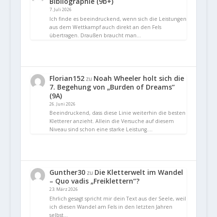
Bibliographie (9b+)
7. Juli 2026
Ich finde es beeindruckend, wenn sich die Leistungen
aus dem Wettkampf auch direkt an den Fels
übertragen. Draußen braucht man…
Florian152
Noah Wheeler holt sich die
zu
7. Begehung von „Burden of Dreams“
(9A)
26. Juni 2026
Beeindruckend, dass diese Linie weiterhin die besten
Kletterer anzieht. Allein die Versuche auf diesem
Niveau sind schon eine starke Leistung.…
Gunther30
Die Kletterwelt im Wandel
zu
– Quo vadis „Freiklettern“?
23. März 2026
Ehrlich gesagt spricht mir dein Text aus der Seele, weil
ich diesen Wandel am Fels in den letzten Jahren
selbst…