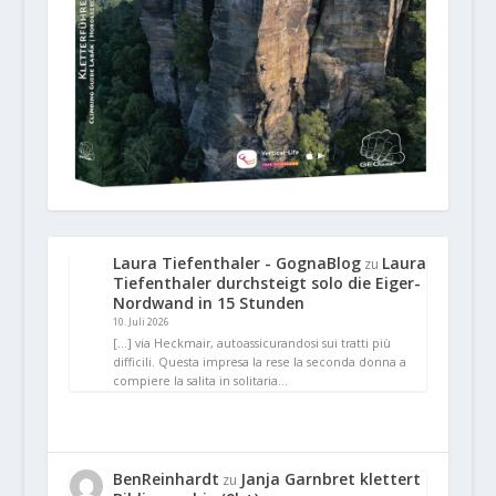
Laura Tiefenthaler - GognaBlog
Laura
zu
Tiefenthaler durchsteigt solo die Eiger-
Nordwand in 15 Stunden
10. Juli 2026
[…] via Heckmair, autoassicurandosi sui tratti più
difficili. Questa impresa la rese la seconda donna a
compiere la salita in solitaria…
BenReinhardt
Janja Garnbret klettert
zu