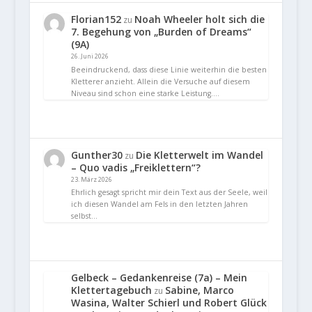
Florian152
Noah Wheeler holt sich die
zu
7. Begehung von „Burden of Dreams“
(9A)
26. Juni 2026
Beeindruckend, dass diese Linie weiterhin die besten
Kletterer anzieht. Allein die Versuche auf diesem
Niveau sind schon eine starke Leistung.…
Gunther30
Die Kletterwelt im Wandel
zu
– Quo vadis „Freiklettern“?
23. März 2026
Ehrlich gesagt spricht mir dein Text aus der Seele, weil
ich diesen Wandel am Fels in den letzten Jahren
selbst…
Gelbeck – Gedankenreise (7a) – Mein
Klettertagebuch
Sabine, Marco
zu
Wasina, Walter Schierl und Robert Glück