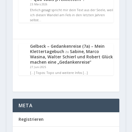
23. März 2026
Ehrlich gesagt spricht mir dein Text aus der Seele, weil
ich diesen Wandel am Fels in den letzten Jahren
selbst…
Gelbeck – Gedankenreise (7a) – Mein
Klettertagebuch
Sabine, Marco
zu
Wasina, Walter Schierl und Robert Glück
machen eine „Gedankenreise“
27. Juni 2025
[…] Topos: Topo und weitere Infos […]
META
Registrieren