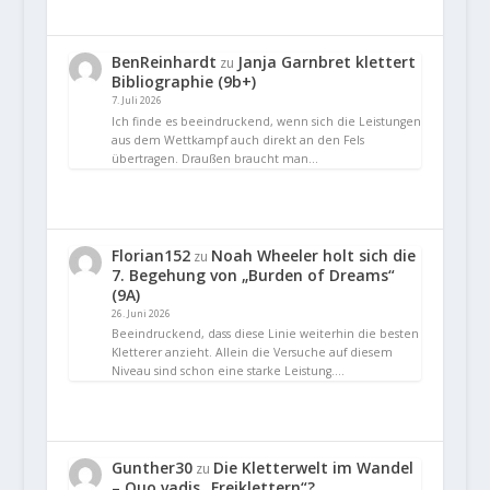
BenReinhardt
Janja Garnbret klettert
zu
Bibliographie (9b+)
7. Juli 2026
Ich finde es beeindruckend, wenn sich die Leistungen
aus dem Wettkampf auch direkt an den Fels
übertragen. Draußen braucht man…
Florian152
Noah Wheeler holt sich die
zu
7. Begehung von „Burden of Dreams“
(9A)
26. Juni 2026
Beeindruckend, dass diese Linie weiterhin die besten
Kletterer anzieht. Allein die Versuche auf diesem
Niveau sind schon eine starke Leistung.…
Gunther30
Die Kletterwelt im Wandel
zu
– Quo vadis „Freiklettern“?