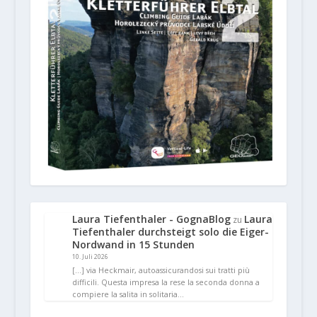
Laura Tiefenthaler - GognaBlog
Laura
zu
Tiefenthaler durchsteigt solo die Eiger-
Nordwand in 15 Stunden
10. Juli 2026
[…] via Heckmair, autoassicurandosi sui tratti più
difficili. Questa impresa la rese la seconda donna a
compiere la salita in solitaria…