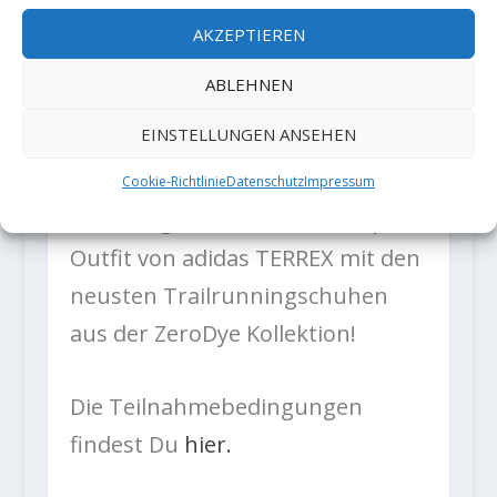
Übernachtungen im Explorer
AKZEPTIEREN
Hotel Kitzbühel vom 29. Juni – 01.
ABLEHNEN
Juli 2018 inkl. Guide und
EINSTELLUNGEN ANSEHEN
Programm zum Thema
Mulitmountainsport sowie ein
Cookie-Richtlinie
Datenschutz
Impressum
vollwertiges Multimountainsport-
Outfit von adidas TERREX mit den
neusten Trailrunningschuhen
aus der ZeroDye Kollektion!
Die Teilnahmebedingungen
findest Du
hier.