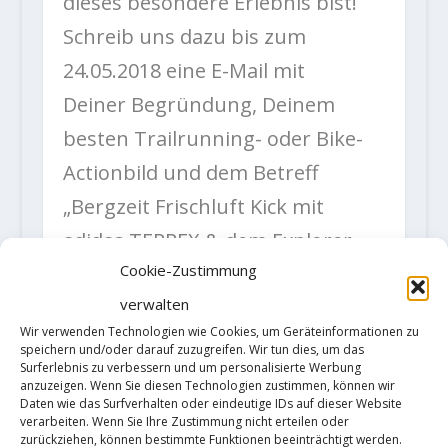
dieses besondere Erlebnis bist!
Schreib uns dazu bis zum
24.05.2018 eine E-Mail mit
Deiner Begründung, Deinem
besten Trailrunning- oder Bike-
Actionbild und dem Betreff
„Bergzeit Frischluft Kick mit
adidas TERREX & dem Explorer
Cookie-Zustimmung
Hotel Kitzbühel“
verwalten
an
ichbinderheld@bergzeit.de
.
Wir verwenden Technologien wie Cookies, um Geräteinformationen zu
speichern und/oder darauf zuzugreifen. Wir tun dies, um das
Surferlebnis zu verbessern und um personalisierte Werbung
Beim Bergzeit Frischluft Kick mit
anzuzeigen. Wenn Sie diesen Technologien zustimmen, können wir
adidas TERREX verlosen wir unter
Daten wie das Surfverhalten oder eindeutige IDs auf dieser Website
verarbeiten. Wenn Sie Ihre Zustimmung nicht erteilen oder
allen Einsendungen 4 x 2
zurückziehen, können bestimmte Funktionen beeinträchtigt werden.