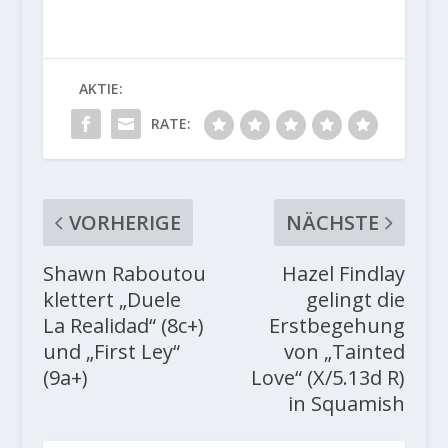
AKTIE:
RATE:
VORHERIGE
NÄCHSTE
Shawn Raboutou
Hazel Findlay
klettert „Duele
gelingt die
La Realidad“ (8c+)
Erstbegehung
und „First Ley“
von „Tainted
(9a+)
Love“ (X/5.13d R)
in Squamish