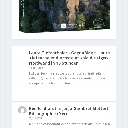
Laura Tiefenthaler - GognaBlog
Laura
zu
Tiefenthaler durchsteigt solo die Eiger-
Nordwand in 15 Stunden
10. Juli 2026
[…] via Heckmair, autoassicurandosi sui tratti più
difficili. Questa impresa la rese la seconda donna a
compiere la salita in solitaria…
BenReinhardt
Janja Garnbret klettert
zu
Bibliographie (9b+)
7. Juli 2026
Ich finde es beeindruckend, wenn sich die Leistungen