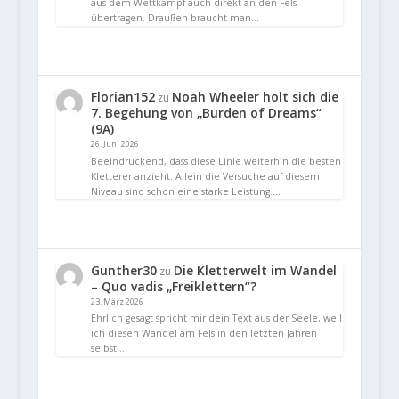
aus dem Wettkampf auch direkt an den Fels
übertragen. Draußen braucht man…
Florian152
Noah Wheeler holt sich die
zu
7. Begehung von „Burden of Dreams“
(9A)
26. Juni 2026
Beeindruckend, dass diese Linie weiterhin die besten
Kletterer anzieht. Allein die Versuche auf diesem
Niveau sind schon eine starke Leistung.…
Gunther30
Die Kletterwelt im Wandel
zu
– Quo vadis „Freiklettern“?
23. März 2026
Ehrlich gesagt spricht mir dein Text aus der Seele, weil
ich diesen Wandel am Fels in den letzten Jahren
selbst…